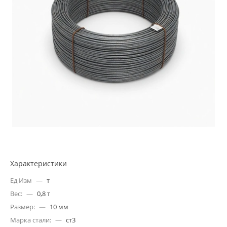
Характеристики
Ед Изм
—
т
Вес:
—
0,8 т
Размер:
—
10 мм
Марка стали:
—
ст3