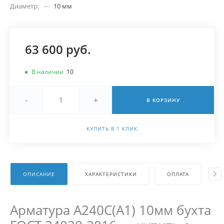
Диаметр:
—
10 мм
63 600 руб.
В наличии
10
-
+
В КОРЗИНУ
КУПИТЬ В 1 КЛИК
ОПИСАНИЕ
ХАРАКТЕРИСТИКИ
ОПЛАТА
Д
Арматура А240С(А1) 10мм бухта