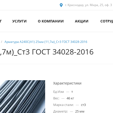
г. Краснодар, ул. Мира, 25, оф. 3
Г
УСЛУГИ
О КОМПАНИИ
АКЦИИ
СОТРУ
/
Арматура А240С(А1) 25мм (11,7м)_Ст3 ГОСТ 34028-2016
,7м)_Ст3 ГОСТ 34028-2016
Характеристики
Ед Изм
—
т
Вес:
—
46 кг
Марка стали:
—
ст3
Диаметр:
—
25 мм