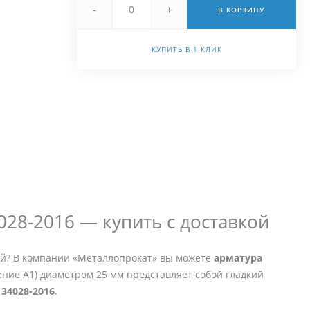
-
+
В КОРЗИНУ
25091985a@inbox.ru
+7 (964) 7-500-756
КУПИТЬ В 1 КЛИК
г. Новосибирск, ул.
Петухова, 51к3
Пн - Пт 10:00 - 19:00
25091985a@inbox.ru
028-2016 — купить с доставкой
ий? В компании «Металлопрокат» вы можете
арматура
ение А1) диаметром 25 мм представляет собой гладкий
 34028-2016
.