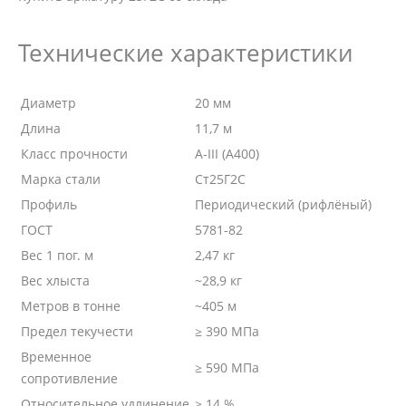
Технические характеристики
Диаметр
20 мм
Длина
11,7 м
Класс прочности
А-III (А400)
Марка стали
Ст25Г2С
Профиль
Периодический (рифлёный)
ГОСТ
5781-82
Вес 1 пог. м
2,47 кг
Вес хлыста
~28,9 кг
Метров в тонне
~405 м
Предел текучести
≥ 390 МПа
Временное
≥ 590 МПа
сопротивление
Относительное удлинение
≥ 14 %