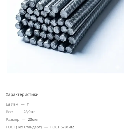
Характеристики
Ед Изм
—
т
Вес:
—
~28,9 кг
Размер
—
20мм
ГОСТ (Тех Стандарт)
—
ГОСТ 5781-82