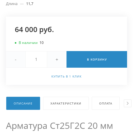
Длина
—
11,7
64 000 руб.
В наличии
10
-
+
В КОРЗИНУ
КУПИТЬ В 1 КЛИК
ОПИСАНИЕ
ХАРАКТЕРИСТИКИ
ОПЛАТА
Д
Арматура Ст25Г2С 20 мм