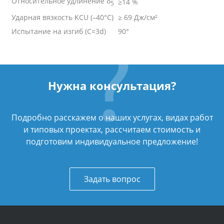
Относительное удлинение δ
≥14 %
5
Ударная вязкость KCU (–40°C)
≥ 69 Дж/см²
Испытание на изгиб (C=3d)
90°
Нужна консультация?
Подробно расскажем о наших услугах, видах работ
и типовых проектах, рассчитаем стоимость и
подготовим индивидуальное предложение!
Задать вопрос