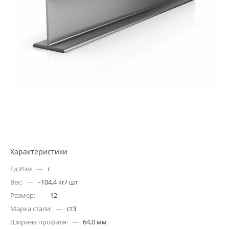
Характеристики
Ед Изм
—
т
Вес:
—
~104,4 кг/ шт
Размер:
—
12
Марка стали:
—
ст3
Ширина профиля:
—
64,0 мм