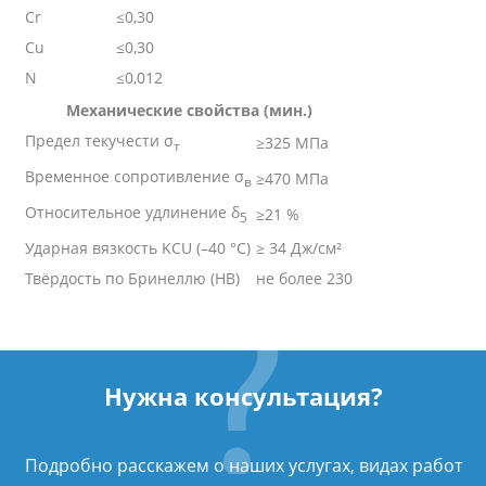
Cr
≤0,30
Cu
≤0,30
N
≤0,012
Механические свойства (мин.)
Предел текучести σ
≥325 МПа
т
Временное сопротивление σ
≥470 МПа
в
Относительное удлинение δ
≥21 %
5
Ударная вязкость KCU (–40 °C)
≥ 34 Дж/см²
Твёрдость по Бринеллю (HB)
не более 230
Нужна консультация?
Подробно расскажем о наших услугах, видах работ