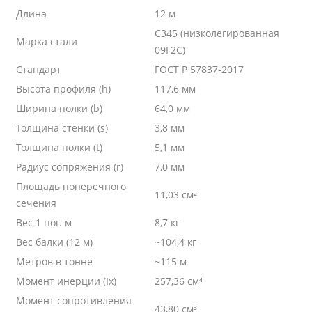
Длина
12 м
С345 (низколегированная
Марка стали
09Г2С)
Стандарт
ГОСТ Р 57837-2017
Высота профиля (h)
117,6 мм
Ширина полки (b)
64,0 мм
Толщина стенки (s)
3,8 мм
Толщина полки (t)
5,1 мм
Радиус сопряжения (r)
7,0 мм
Площадь поперечного
11,03 см²
сечения
Вес 1 пог. м
8,7 кг
Вес балки (12 м)
~104,4 кг
Метров в тонне
~115 м
Момент инерции (Ix)
257,36 см⁴
Момент сопротивления
43,80 см³