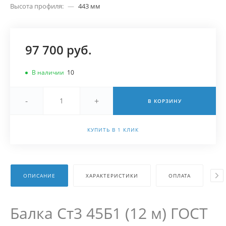
Высота профиля:
—
443 мм
97 700 руб.
В наличии
10
-
+
В КОРЗИНУ
КУПИТЬ В 1 КЛИК
ОПИСАНИЕ
ХАРАКТЕРИСТИКИ
ОПЛАТА
Д
Балка Ст3 45Б1 (12 м) ГОСТ