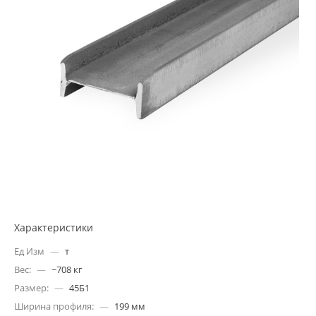
Характеристики
Ед Изм
—
т
Вес:
—
~708 кг
Размер:
—
45Б1
Ширина профиля:
—
199 мм