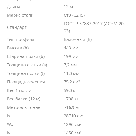
Длина
12 м
Марка стали
Ст3 (С245)
ГОСТ Р 57837-2017 (АСЧМ 20-
Стандарт
93)
Тип профиля
Балочный (Б)
Высота (h)
443 мм
Ширина полки (b)
199 мм
Толщина стенки (s)
7,2 мм
Толщина полки (t)
11,0 мм
Площадь сечения
75,2 см²
Вес 1 пог. м
59,0 кг
Вес балки (12 м)
~708 кг
Метров в тонне
~16,9 м
Ix
28710 см⁴
Wx
1296 см³
Iy
1450 см⁴