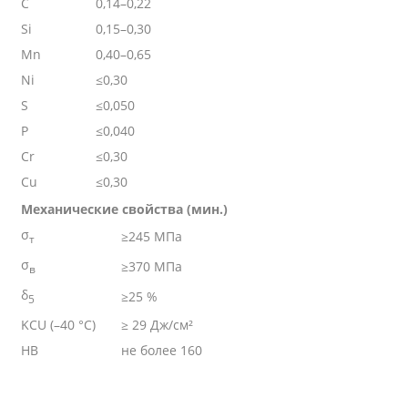
C
0,14–0,22
Si
0,15–0,30
Mn
0,40–0,65
Ni
≤0,30
S
≤0,050
P
≤0,040
Cr
≤0,30
Cu
≤0,30
Механические свойства (мин.)
σ
≥245 МПа
т
σ
≥370 МПа
в
δ
≥25 %
5
KCU (–40 °C)
≥ 29 Дж/см²
HB
не более 160