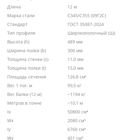
Длина
12 м
Марка стали
С345/С355 (09Г2С)
Стандарт
ГОСТ 35087-2024
Тип профиля
Широкополочный (Ш)
Высота (h)
489 мм
Ширина полки (b)
300 мм
Толщина стенки (s)
11,0 мм
Толщина полки (t)
15,0 мм
Площадь сечения
126,8 см²
Вес 1 пог. м
99,5 кг
Вес балки (12 м)
~1194 кг
Метров в тонне
~10,1 м
Ix
50800 см⁴
Wx
2080 см³
Iy
6760 см⁴
Wy
451 см³