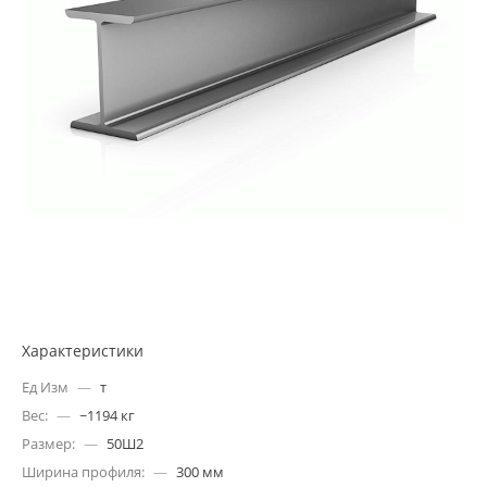
Характеристики
Ед Изм
—
т
Вес:
—
~1194 кг
Размер:
—
50Ш2
Ширина профиля:
—
300 мм