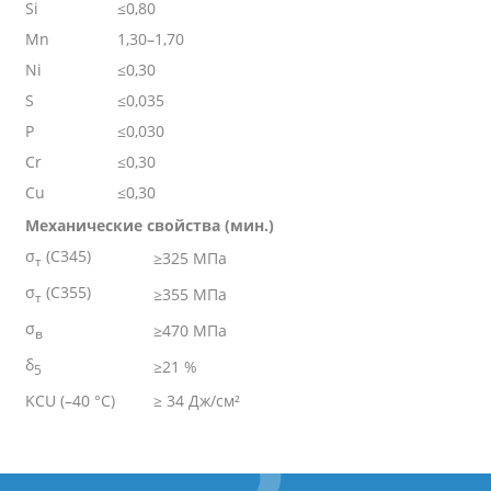
Si
≤0,80
Mn
1,30–1,70
Ni
≤0,30
S
≤0,035
P
≤0,030
Cr
≤0,30
Cu
≤0,30
Механические свойства (мин.)
σ
(С345)
≥325 МПа
т
σ
(С355)
≥355 МПа
т
σ
≥470 МПа
в
δ
≥21 %
5
KCU (–40 °C)
≥ 34 Дж/см²