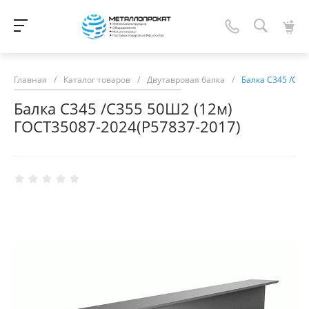
Главная
/
Каталог товаров
/
Двутавровая балка
/
Балка С345 /С35
Балка С345 /С355 50Ш2 (12м)
ГОСТ35087-2024(Р57837-2017)