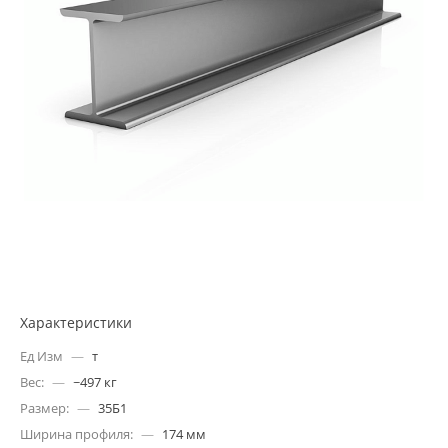
Характеристики
Ед Изм
—
т
Вес:
—
~497 кг
Размер:
—
35Б1
Ширина профиля:
—
174 мм