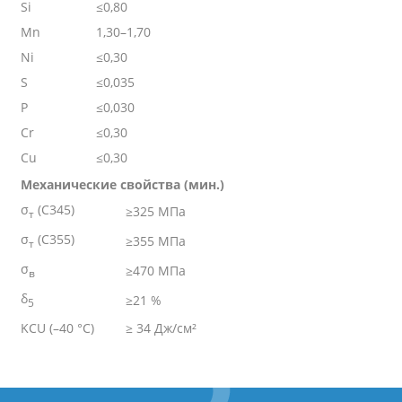
Si
≤0,80
Mn
1,30–1,70
Ni
≤0,30
S
≤0,035
P
≤0,030
Cr
≤0,30
Cu
≤0,30
Механические свойства (мин.)
σ
(С345)
≥325 МПа
т
σ
(С355)
≥355 МПа
т
σ
≥470 МПа
в
δ
≥21 %
5
KCU (–40 °C)
≥ 34 Дж/см²