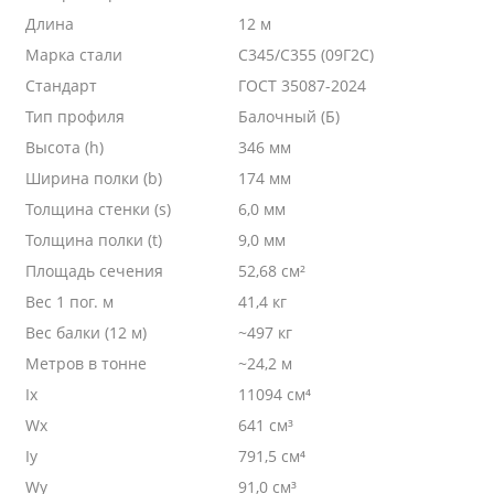
Длина
12 м
Марка стали
С345/С355 (09Г2С)
Стандарт
ГОСТ 35087-2024
Тип профиля
Балочный (Б)
Высота (h)
346 мм
Ширина полки (b)
174 мм
Толщина стенки (s)
6,0 мм
Толщина полки (t)
9,0 мм
Площадь сечения
52,68 см²
Вес 1 пог. м
41,4 кг
Вес балки (12 м)
~497 кг
Метров в тонне
~24,2 м
Ix
11094 см⁴
Wx
641 см³
Iy
791,5 см⁴
Wy
91,0 см³