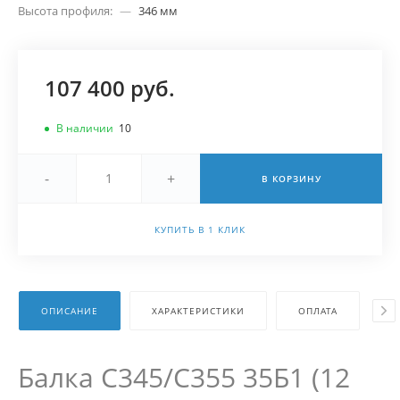
Высота профиля:
—
346 мм
107 400 руб.
В наличии
10
-
+
В КОРЗИНУ
КУПИТЬ В 1 КЛИК
ОПИСАНИЕ
ХАРАКТЕРИСТИКИ
ОПЛАТА
Д
Балка С345/С355 35Б1 (12