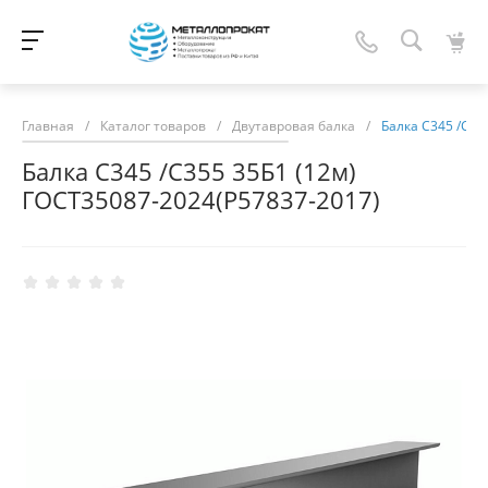
Главная
/
Каталог товаров
/
Двутавровая балка
/
Балка С345 /С35
Балка С345 /С355 35Б1 (12м)
ГОСТ35087-2024(Р57837-2017)