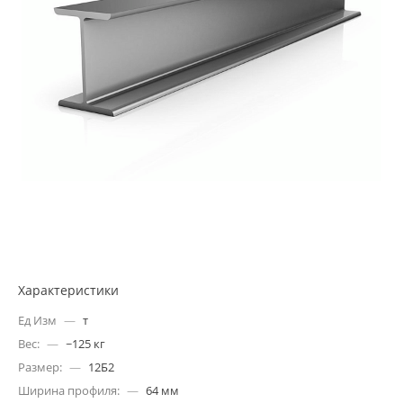
Характеристики
Ед Изм
—
т
Вес:
—
~125 кг
Размер:
—
12Б2
Ширина профиля:
—
64 мм