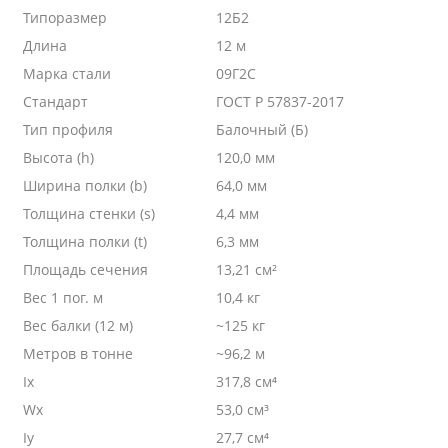
Типоразмер
12Б2
Длина
12 м
Марка стали
09Г2С
Стандарт
ГОСТ Р 57837-2017
Тип профиля
Балочный (Б)
Высота (h)
120,0 мм
Ширина полки (b)
64,0 мм
Толщина стенки (s)
4,4 мм
Толщина полки (t)
6,3 мм
Площадь сечения
13,21 см²
Вес 1 пог. м
10,4 кг
Вес балки (12 м)
~125 кг
Метров в тонне
~96,2 м
Ix
317,8 см⁴
Wx
53,0 см³
Iy
27,7 см⁴