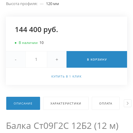
Высота профиля:
—
120 мм
144 400 руб.
В наличии
10
-
+
В КОРЗИНУ
КУПИТЬ В 1 КЛИК
ОПИСАНИЕ
ХАРАКТЕРИСТИКИ
ОПЛАТА
Д
Балка Ст09Г2С 12Б2 (12 м)