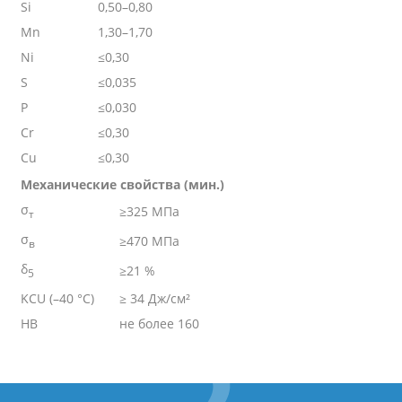
Si
0,50–0,80
Mn
1,30–1,70
Ni
≤0,30
S
≤0,035
P
≤0,030
Cr
≤0,30
Cu
≤0,30
Механические свойства (мин.)
σ
≥325 МПа
т
σ
≥470 МПа
в
δ
≥21 %
5
KCU (–40 °C)
≥ 34 Дж/см²
HB
не более 160