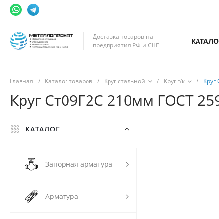
Доставка товаров на
КАТАЛО
предприятия РФ и СНГ
Главная
/
Каталог товаров
/
Круг стальной
/
Круг г/к
/
Круг 
Круг Ст09Г2С 210мм ГОСТ 259
КАТАЛОГ
Запорная арматура
Арматура