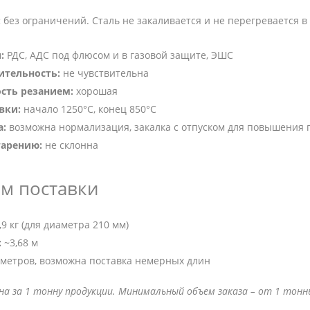
:
без ограничений. Сталь не закаливается и не перегревается 
:
РДС, АДС под флюсом и в газовой защите, ЭШС
ительность:
не чувствительна
сть резанием:
хорошая
вки:
начало 1250°C, конец 850°C
а:
возможна нормализация, закалка с отпуском для повышения 
тарению:
не склонна
ем поставки
9 кг (для диаметра 210 мм)
:
~3,68 м
6 метров, возможна поставка немерных длин
ана за 1 тонну продукции. Минимальный объем заказа – от 1 то