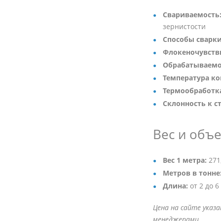
Свариваемость
зернистости
Способы сварки
Флокеночувств
Обрабатываемо
Температура ко
Термообработк
Склонность к с
Вес и объ
Вес 1 метра:
271,
Метров в тонне
Длина:
от 2 до 
Цена на сайте указ
менеджерами.