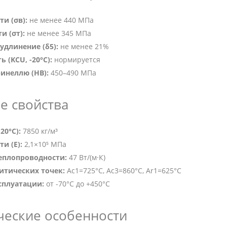
и (σв):
не менее 440 МПа
и (σт):
не менее 345 МПа
удлинение (δ5):
не менее 21%
 (KCU, -20°C):
нормируется
ринеллю (HB):
450–490 МПа
е свойства
20°C):
7850 кг/м³
и (E):
2,1×10⁵ МПа
еплопроводности:
47 Вт/(м·К)
итических точек:
Ac1=725°C, Ac3=860°C, Ar1=625°C
сплуатации:
от -70°C до +450°C
ческие особенности