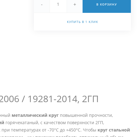
-
+
В КОРЗИНУ
25091985a@inbox.ru
+7 (964) 7-500-756
КУПИТЬ В 1 КЛИК
г. Новосибирск, ул.
Петухова, 51к3
Пн - Пт 10:00 - 19:00
25091985a@inbox.ru
006 / 19281-2014, 2ГП
анный
металлический круг
повышенной прочности,
ий
горячекатаный, с качеством поверхности 2ГП,
при температурах от -70°C до +450°C. Чтобы
круг стальной