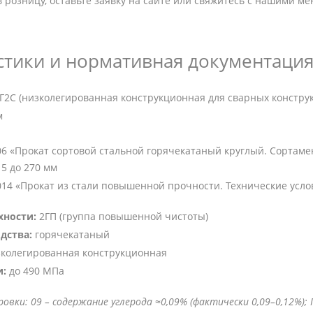
в розницу, оставьте заявку на сайте или свяжитесь с нашими
стики и нормативная документаци
Г2С (низколегированная конструкционная для сварных констру
м
06 «Прокат сортовой стальной горячекатаный круглый. Сортамен
5 до 270 мм
014 «Прокат из стали повышенной прочности. Технические усло
хности:
2ГП (группа повышенной чистоты)
дства:
горячекатаный
колегированная конструкционная
и:
до 490 МПа
вки: 09 – содержание углерода ≈0,09% (фактически 0,09–0,12%); Г