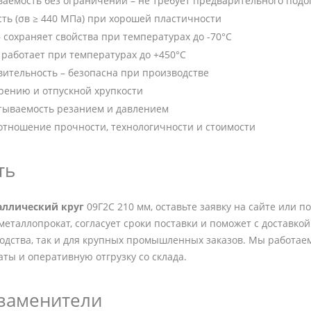
аемость без ограничений – не требует предварительного подо
ть (σв ≥ 440 МПа) при хорошей пластичности
– сохраняет свойства при температурах до -70°C
 работает при температурах до +450°C
ительность – безопасна при производстве
арению и отпускной хрупкости
тываемость резанием и давлением
тношение прочности, технологичности и стоимости
ть
аллический круг
09Г2С 210 мм, оставьте заявку на сайте или 
металлопрокат, согласует сроки поставки и поможет с доставкой
одства, так и для крупных промышленных заказов. Мы работае
аты и оперативную отгрузку со склада.
 заменители