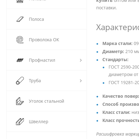
купить
оптом или 
поставки.
Полоса
Характери
Проволока ОК
Марка стали:
09
Диаметр:
210 м
Стандарты:
Профнастил
ГОСТ 2590-20
диаметром от 
Труба
ГОСТ 19281-2
Качество повер
Уголок стальной
Способ произво
Класс стали:
низ
Класс прочност
Швеллер
Расшифровка маркиро