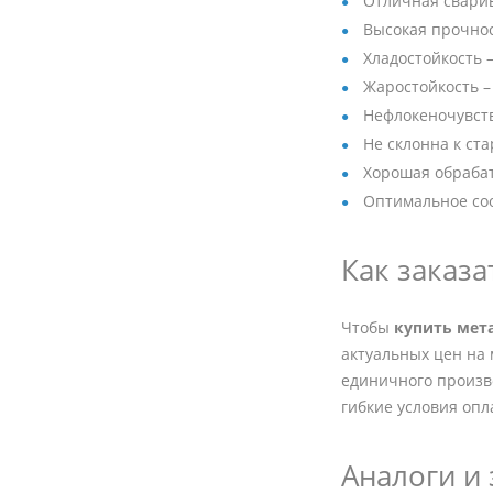
Отличная сварив
Высокая прочнос
Хладостойкость 
Жаростойкость –
Нефлокеночувств
Не склонна к ст
Хорошая обраба
Оптимальное соо
Как заказа
Чтобы
купить мет
актуальных цен на 
единичного произв
гибкие условия опл
Аналоги и