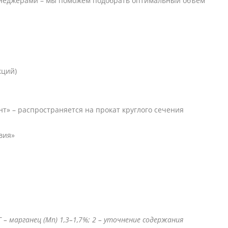
 менеджерами – мы поможем подобрать оптимальный объем
я
кций)
т» – распространяется на прокат круглого сечения
вия»
 – марганец (Mn) 1,3–1,7%; 2 – уточнение содержания