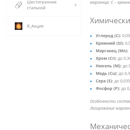
Шестигранник
марганца; С – кремни
стальной
Химический
Я_Акция
Углерод (C):
0,09
Кремний (Si):
0,
Марганец (Mn):
Хром (Cr):
до 0,
Никель (Ni):
до 
Медь (Cu):
до 0,
Сера (S):
до 0,03
Фосфор (P):
до 0
Особенности состав
Легирование марган
Механическ