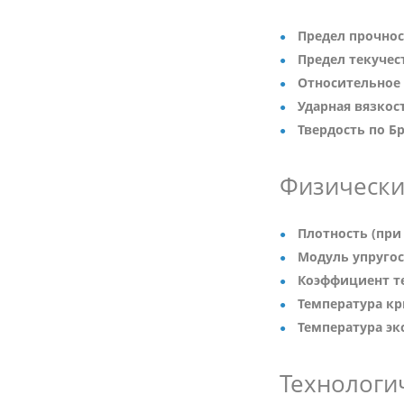
Предел прочност
Предел текучест
Относительное 
Ударная вязкость
Твердость по Б
Физически
Плотность (при 
Модуль упругост
Коэффициент т
Температура кр
Температура эк
Технологи