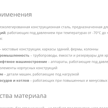
рименения
низколегированная конструкционная сталь, предназначенная д
ций
, работающих под давлением при температурах от -70°C до 
х:
– мостовые конструкции, каркасы зданий, фермы, колонны
промышленность
– трубопроводы, ёмкости и резервуары для х
нефтяное машиностроение
– аппараты, работающие под давл
 элементы корпусных конструкций
ие
– детали машин, работающие под нагрузкой
осудов и котлов
– работающих при повышенных и минусовых 
тва материала