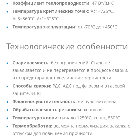
Коэффициент теплопроводности:
47 Вт/(м·К)
Температура критических точек:
Ac1=725°C,
Ac3=860°C, Ar1=625°C
Температура эксплуатации:
от -70°C до +450°C
Технологические особенности
Свариваемость:
без ограничений. Сталь не
закаливается и не перегревается в процессе сварки,
что предотвращает увеличение зернистости
Способы сварки:
РДС, АДС под флюсом и в газовой
защите, ЭШС
Флокеночувствительность:
не чувствительна
Обрабатываемость резанием:
хорошая
Температура ковки:
начало 1250°C, конец 850°C
Термообработка:
возможна нормализация, закалка с
отпуском для повышения прочности