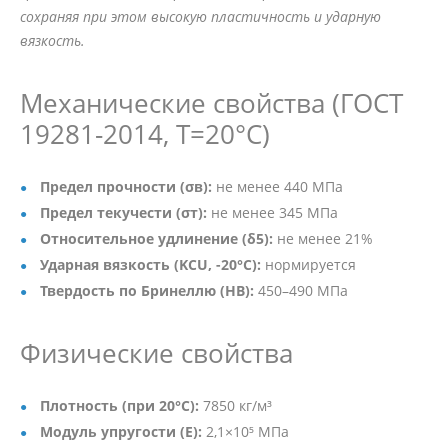
сохраняя при этом высокую пластичность и ударную
вязкость.
Механические свойства (ГОСТ
19281-2014, Т=20°C)
Предел прочности (σв):
не менее 440 МПа
Предел текучести (σт):
не менее 345 МПа
Относительное удлинение (δ5):
не менее 21%
Ударная вязкость (KCU, -20°C):
нормируется
Твердость по Бринеллю (HB):
450–490 МПа
Физические свойства
Плотность (при 20°C):
7850 кг/м³
Модуль упругости (E):
2,1×10⁵ МПа