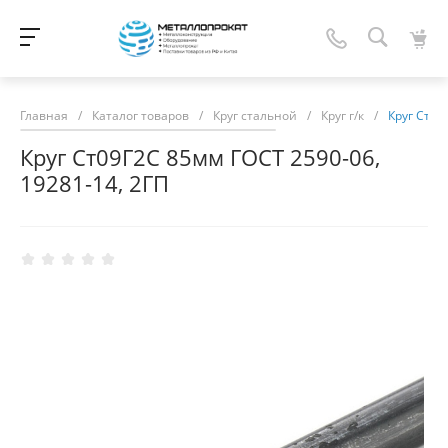
Главная
/
Каталог товаров
/
Круг стальной
/
Круг г/к
/
Круг Ст09
Круг Ст09Г2С 85мм ГОСТ 2590-06,
19281-14, 2ГП