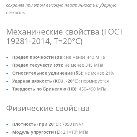
сохраняя при этом высокую пластичность и ударную
вязкость.
Механические свойства (ГОСТ
19281-2014, Т=20°C)
Предел прочности (σв):
не менее 440 МПа
Предел текучести (σт):
не менее 345 МПа
Относительное удлинение (δ5):
не менее 21%
Ударная вязкость (KCU, -20°C):
нормируется
Твердость по Бринеллю (HB):
450–490 МПа
Физические свойства
Плотность (при 20°C):
7850 кг/м³
Модуль упругости (E):
2,1×10⁵ МПа