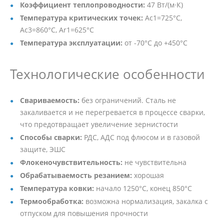
Коэффициент теплопроводности:
47 Вт/(м·К)
Температура критических точек:
Ac1=725°C,
Ac3=860°C, Ar1=625°C
Температура эксплуатации:
от -70°C до +450°C
Технологические особенности
Свариваемость:
без ограничений. Сталь не
закаливается и не перегревается в процессе сварки,
что предотвращает увеличение зернистости
Способы сварки:
РДС, АДС под флюсом и в газовой
защите, ЭШС
Флокеночувствительность:
не чувствительна
Обрабатываемость резанием:
хорошая
Температура ковки:
начало 1250°C, конец 850°C
Термообработка:
возможна нормализация, закалка с
отпуском для повышения прочности