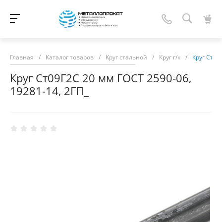
Главная
/
Каталог товаров
/
Круг стальной
/
Круг г/к
/
Круг Ст09
Круг Ст09Г2С 20 мм ГОСТ 2590-06,
19281-14, 2ГП_