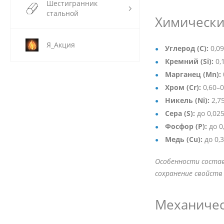
Шестигранник
стальной
Химический
Я_Акция
Углерод (C):
0,09
Кремний (Si):
0,
Марганец (Mn):
Хром (Cr):
0,60–
Никель (Ni):
2,7
Сера (S):
до 0,02
Фосфор (P):
до 0
Медь (Cu):
до 0,
Особенности состав
сохранение свойст
Механическ