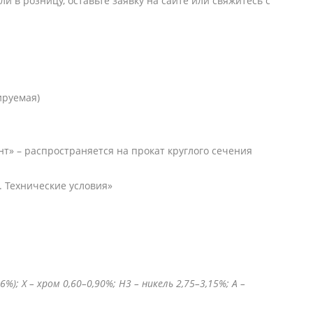
и в розницу, оставьте заявку на сайте или свяжитесь с
я
ируемая)
т» – распространяется на прокат круглого сечения
 Технические условия»
); Х – хром 0,60–0,90%; Н3 – никель 2,75–3,15%; А –