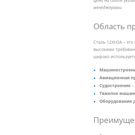
Цена на сайте указ
менеджерами.
Область п
Сталь 12ХН3А – эт
высокими требовани
широко использует
Машиностроен
Авиационная 
Судостроение
–
Тяжелое машин
Оборудование 
Преимущес