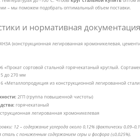
 температурах до -100°C. Чтобы
круг стальной купить
оптом ил
и – мы поможем подобрать оптимальный объем поставки.
стики и нормативная документаци
ХН3А (конструкционная легированная хромоникелевая, цемент
06 «Прокат сортовой стальной горячекатаный круглый. Сортамен
5 до 270 мм
16 «Металлопродукция из конструкционной легированной стали.
хности:
2ГП (группа повышенной чистоты)
дства:
горячекатаный
струкционная легированная хромоникелевая
вки: 12 – содержание углерода около 0,12% (фактически 0,09–0,16%
 сталь с пониженным содержанием серы и фосфора (≤0,025%).