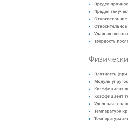
Предел прочност
Предел текучест
Относительное 
Относительное 
Ударная вязкост
Твердость после
Физически
Плотность (при 
Модуль упругост
Коэффициент ли
Коэффициент те
Удельная теплоё
Температура кр
Температура эк