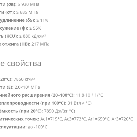
и (σв):
≥ 930 МПа
и (σт):
≥ 685 МПа
удлинение (δ5):
≥ 11%
сужение (ψ):
≥ 55%
ь (KCU):
≥ 880 кДж/м²
 отжига (HB):
217 МПа
е свойства
20°C):
7850 кг/м³
и (E):
2,0×10⁵ МПа
нейного расширения (20–100°C):
11,8·10⁻⁶ 1/°C
плопроводности (при 100°C):
31 Вт/(м·°C)
мкость (при 20°C):
7850 Дж/(кг·°C)
итических точек:
Ac1=715°C, Ac3=773°C, Ar1=659°C, Ar3=726°C
сплуатации:
до -100°C