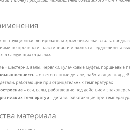
ана за 1 тонну продукции. Минимальный объем заказа – от 1 то
рименения
о конструкционная легированная хромоникелевая сталь, предна
ями по прочности, пластичности и вязкости сердцевины и выс
ся в следующих отраслях:
ие
– шестерни, валы, червяки, кулачковые муфты, поршневые 
промышленность
– ответственные детали, работающие под дей
 детали, работающие при отрицательных температурах
остроение
– оси, валы, работающие под действием знакопере
для низких температур
– детали, работающие при температура
тва материала