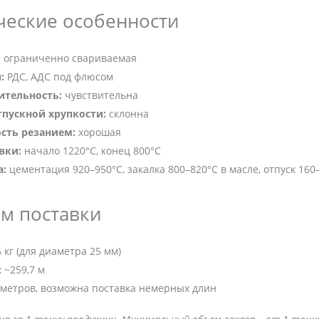
ческие особенности
:
ограниченно свариваемая
:
РДС, АДС под флюсом
ительность:
чувствительна
тпускной хрупкости:
склонна
сть резанием:
хорошая
вки:
начало 1220°C, конец 800°C
а:
цементация 920–950°C, закалка 800–820°C в масле, отпуск 160
ем поставки
 кг (для диаметра 25 мм)
:
~259,7 м
6 метров, возможна поставка немерных длин