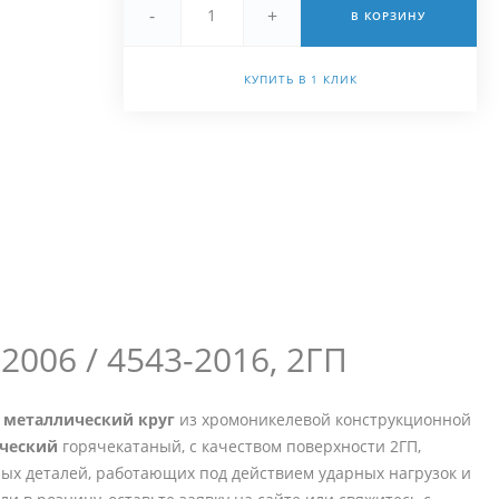
-
+
В КОРЗИНУ
25091985a@inbox.ru
+7 (964) 7-500-756
КУПИТЬ В 1 КЛИК
г. Новосибирск, ул.
Петухова, 51к3
Пн - Пт 10:00 - 19:00
25091985a@inbox.ru
2006 / 4543-2016, 2ГП
й
металлический круг
из хромоникелевой конструкционной
ический
горячекатаный, с качеством поверхности 2ГП,
ых деталей, работающих под действием ударных нагрузок и