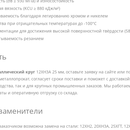
ть (σв ≥ 930 МПа) и износостойкость
я вязкость (KCU ≥ 880 кДж/м²)
иваемость благодаря легированию хромом и никелем
тва при отрицательных температурах до -100°C
ентации для достижения высокой поверхностной твёрдости (58
тываемость резанием
ть
аллический круг
12ХН3А 25 мм, оставьте заявку на сайте или 
металлопрокат, согласует сроки поставки и поможет с доставкой
одства, так и для крупных промышленных заказов. Мы работае
аты и оперативную отгрузку со склада.
 заменители
заказчиком возможна замена на стали: 12ХН2, 20ХН3А, 25ХГТ, 12