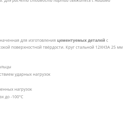
нны. Для расчета стоимости партии свяжитесь с нашими
значенная для изготовления
цементуемых деталей
с
окой поверхностной твёрдости. Круг стальной 12ХН3А 25 мм
пальцы
ствием ударных нагрузок
менных нагрузок
х до -100°C