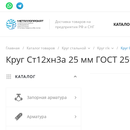
Доставка товаров на
КАТАЛО
предприятия РФ и СНГ
Главная
/
Каталог товаров
/
Круг стальной
/
Круг г/к
/
Круг 
Круг Ст12хн3а 25 мм ГОСТ 259
КАТАЛОГ
Запорная арматура
Арматура