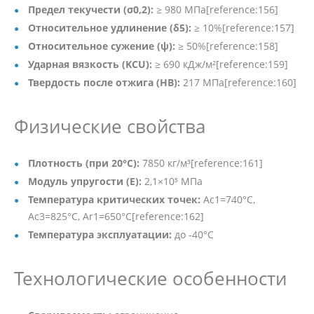
Предел текучести (σ0,2):
≥ 980 МПа[reference:156]
Относительное удлинение (δ5):
≥ 10%[reference:157]
Относительное сужение (ψ):
≥ 50%[reference:158]
Ударная вязкость (KCU):
≥ 690 кДж/м²[reference:159]
Твердость после отжига (HB):
217 МПа[reference:160]
Физические свойства
Плотность (при 20°C):
7850 кг/м³[reference:161]
Модуль упругости (E):
2,1×10⁵ МПа
Температура критических точек:
Ac1=740°C,
Ac3=825°C, Ar1=650°C[reference:162]
Температура эксплуатации:
до -40°C
Технологические особенности