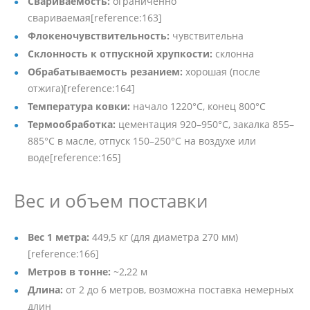
Свариваемость:
ограниченно
свариваемая[reference:163]
Флокеночувствительность:
чувствительна
Склонность к отпускной хрупкости:
склонна
Обрабатываемость резанием:
хорошая (после
отжига)[reference:164]
Температура ковки:
начало 1220°C, конец 800°C
Термообработка:
цементация 920–950°C, закалка 855–
885°C в масле, отпуск 150–250°C на воздухе или
воде[reference:165]
Вес и объем поставки
Вес 1 метра:
449,5 кг (для диаметра 270 мм)
[reference:166]
Метров в тонне:
~2,22 м
Длина:
от 2 до 6 метров, возможна поставка немерных
длин