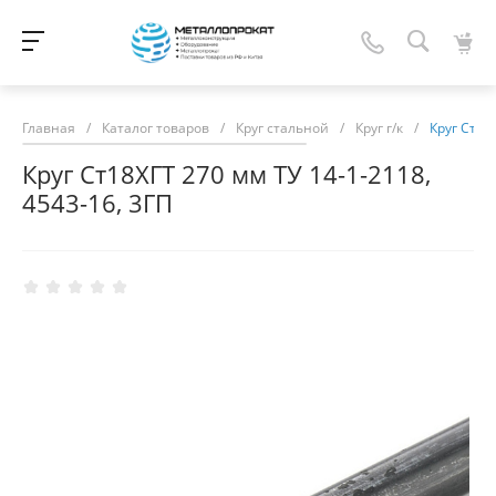
Главная
/
Каталог товаров
/
Круг стальной
/
Круг г/к
/
Круг Ст18
Круг Ст18ХГТ 270 мм ТУ 14-1-2118,
4543-16, 3ГП