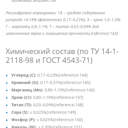
хромомарганцовистая
Расшифровка маркировки: 18 – среднее содержание
углерода ≈0,18% (фактически 0,17–0,23%); Х – хром 1,0–1,3%;
Г – марганец 0,8–1,1%; Т – титан 0,03–0,09% для
измельчения зерна и повышения прочности.[reference:143]
Химический состав (по ТУ 14-1-
2118-98 и ГОСТ 4543-71)
Углерод (C):
0,17–0,23%[reference:144]
Кремний (Si):
0,17–0,37%[reference:145]
Марганец (Mn):
0,80–1,10%[reference:146]
Хром (Cr):
0,80–1,10%[reference:147]
Титан (Ti):
0,03–0,09%[reference:148]
Сера (S):
≤ 0,025%[reference:149]
Фосфор (P):
≤ 0,025%[reference:150]
Никель (Ni):
≤ 0,30%[reference:151]