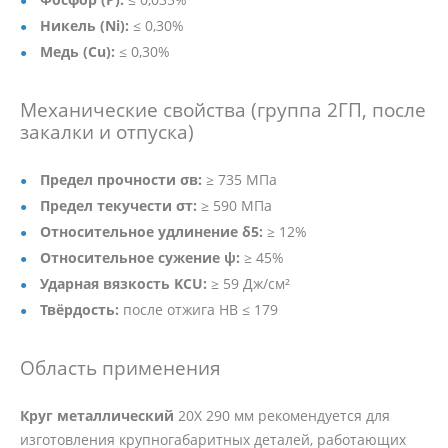
Никель (Ni):
≤ 0,30%
Медь (Cu):
≤ 0,30%
Механические свойства (группа 2ГП, после
закалки и отпуска)
Предел прочности σв:
≥ 735 МПа
Предел текучести σт:
≥ 590 МПа
Относительное удлинение δ5:
≥ 12%
Относительное сужение ψ:
≥ 45%
Ударная вязкость KCU:
≥ 59 Дж/см²
Твёрдость:
после отжига HB ≤ 179
Область применения
Круг металлический
20Х 290 мм рекомендуется для
изготовления крупногабаритных деталей, работающих