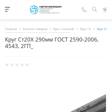
Главная
/
Каталог товаров
/
Круг стальной
/
Круг г/к
/
Круг Ст20
Круг Ст20Х 290мм ГОСТ 2590-2006,
4543, 2ГП_