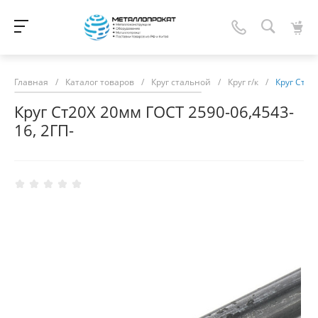
Главная
/
Каталог товаров
/
Круг стальной
/
Круг г/к
/
Круг Ст20
Круг Ст20Х 20мм ГОСТ 2590-06,4543-
16, 2ГП-