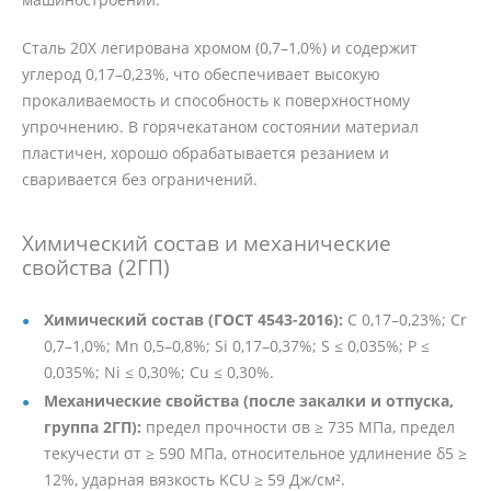
Сталь 20Х легирована хромом (0,7–1,0%) и содержит
углерод 0,17–0,23%, что обеспечивает высокую
прокаливаемость и способность к поверхностному
упрочнению. В горячекатаном состоянии материал
пластичен, хорошо обрабатывается резанием и
сваривается без ограничений.
Химический состав и механические
свойства (2ГП)
Химический состав (ГОСТ 4543-2016):
C 0,17–0,23%; Cr
0,7–1,0%; Mn 0,5–0,8%; Si 0,17–0,37%; S ≤ 0,035%; P ≤
0,035%; Ni ≤ 0,30%; Cu ≤ 0,30%.
Механические свойства (после закалки и отпуска,
группа 2ГП):
предел прочности σв ≥ 735 МПа, предел
текучести σт ≥ 590 МПа, относительное удлинение δ5 ≥
12%, ударная вязкость KCU ≥ 59 Дж/см².