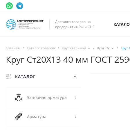
Доставка товаров на
КАТАЛО
предприятия РФ и СНГ
Главная
/
Каталог товаров
/
Круг стальной
/
Круг г/к
/
Круг 
Круг Ст20Х13 40 мм ГОСТ 259
КАТАЛОГ
Запорная арматура
Арматура