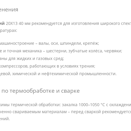
енения
ий
20Х13 40 мм рекомендуется для изготовления широкого спек
ратурах:
машиностроение – валы, оси, шпиндели, крепёж;
 и точная механика – шестерни, зубчатые колёса, червяки;
аны для жидких и газовых сред;
 компрессоров, работающих в условиях трения;
щевой, химической и нефтехимической промышленности.
по термообработке и сварке
мы термической обработки: закалка 1000–1050 °C с охлаждением
иченно свариваемым материалам – перед сваркой рекомендуетс
ений.