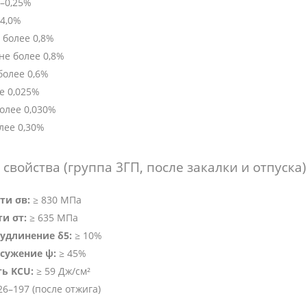
–0,25%
14,0%
 более 0,8%
не более 0,8%
более 0,6%
е 0,025%
олее 0,030%
лее 0,30%
свойства (группа 3ГП, после закалки и отпуска)
ти σв:
≥ 830 МПа
и σт:
≥ 635 МПа
удлинение δ5:
≥ 10%
сужение ψ:
≥ 45%
ть KCU:
≥ 59 Дж/см²
6–197 (после отжига)