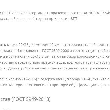
:
ГОСТ 2590-2006 (сортамент горячекатаного проката), ГОСТ 594
х сталей и сплавов), группа прочности – 3ГП
пить
марки 20Х13 диаметром 40 мм – это горячекатаный прокат
о класса. Изготовлен по ГОСТ 2590-2006 и соответствует требо
ий круг
из стали 20Х13 отличается высокой коррозионной сто
ивостью к воздействию пресной воды, водяного пара и слабоаг
00 °C. Диаметр 40 мм является универсальным и востребованн
вана хромом (12–14%) с содержанием углерода 0,16–0,25%, что 
отки. Материал технологичен при горячей деформации, хорошо
став (ГОСТ 5949-2018)