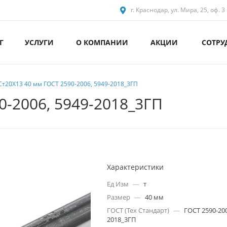
г. Краснодар, ул. Мира, 25, оф. 3
Г
УСЛУГИ
О КОМПАНИИ
АКЦИИ
СОТРУ
Ст20Х13 40 мм ГОСТ 2590-2006, 5949-2018_3ГП
0-2006, 5949-2018_3ГП
Характеристики
Ед Изм
—
т
Размер
—
40 мм
ГОСТ (Тех Стандарт)
—
ГОСТ 2590-200
2018_3ГП