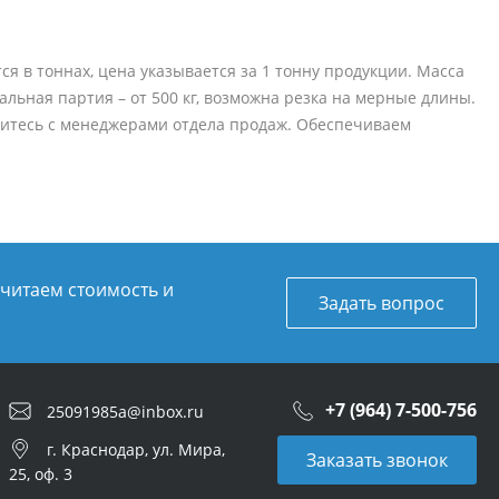
ся в тоннах, цена указывается за 1 тонну продукции. Масса
имальная партия – от 500 кг, возможна резка на мерные длины.
итесь с менеджерами отдела продаж. Обеспечиваем
считаем стоимость и
Задать вопрос
+7 (964) 7-500-756
25091985a@inbox.ru
г. Краснодар, ул. Мира,
Заказать звонок
25, оф. 3