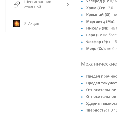
Углерод (C):
0,16
Шестигранник
стальной
Хром (Cr):
12,0–
Кремний (Si):
не
Марганец (Mn):
Я_Акция
Никель (Ni):
не 
Сера (S):
не боле
Фосфор (P):
не б
Медь (Cu):
не бо
Механические 
Предел прочнос
Предел текучест
Относительное 
Относительное 
Ударная вязкос
Твёрдость:
HB 12