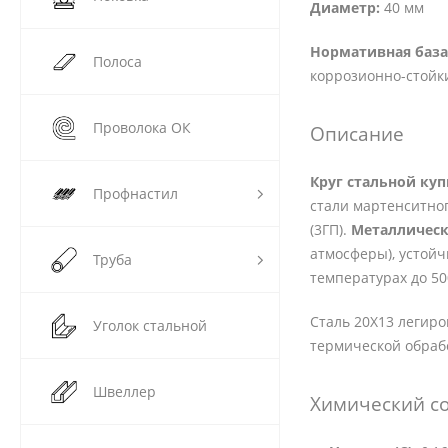
Диаметр:
40 мм
Нормативная база
Полоса
коррозионно-стойки
Проволока ОК
Описание
Круг стальной ку
Профнастил
стали мартенситног
(3ГП).
Металлическ
атмосферы), устойч
Труба
температурах до 5
Сталь 20Х13 легиро
Уголок стальной
термической обраб
Швеллер
Химический со