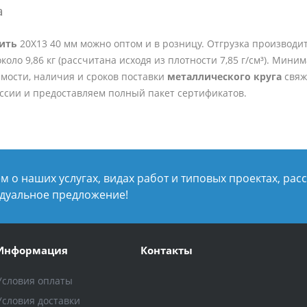
а
пить
20Х13 40 мм можно оптом и в розницу. Отгрузка производит
коло 9,86 кг (рассчитана исходя из плотности 7,85 г/см³). Мин
мости, наличия и сроков поставки
металлического круга
свяж
оссии и предоставляем полный пакет сертификатов.
 о наших услугах, видах работ и типовых проектах, рас
дуальное предложение!
Информация
Контакты
Условия оплаты
Условия доставки