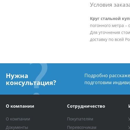
Условия заказ
Круг стальной ку
погонного метра – о
Для уточнения стои
доставку по всей Р
Нужна
Подробно расскажем
консультация?
подготовим индиви
О компании
Сотрудничество
О компании
Покупателям
Документы
Перевозчикам