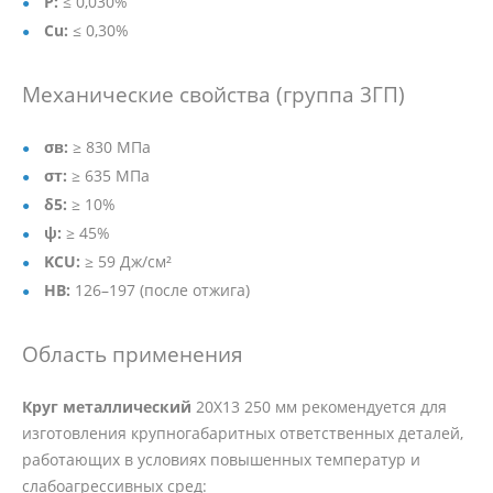
P:
≤ 0,030%
Cu:
≤ 0,30%
Механические свойства (группа 3ГП)
σв:
≥ 830 МПа
σт:
≥ 635 МПа
δ5:
≥ 10%
ψ:
≥ 45%
KCU:
≥ 59 Дж/см²
HB:
126–197 (после отжига)
Область применения
Круг металлический
20Х13 250 мм рекомендуется для
изготовления крупногабаритных ответственных деталей,
работающих в условиях повышенных температур и
слабоагрессивных сред: