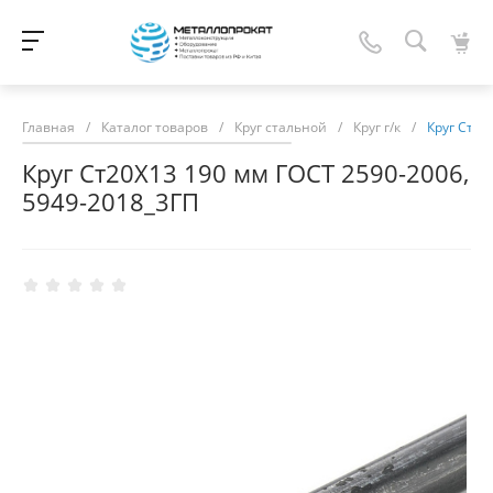
Главная
/
Каталог товаров
/
Круг стальной
/
Круг г/к
/
Круг Ст20
Круг Ст20Х13 190 мм ГОСТ 2590-2006,
5949-2018_3ГП