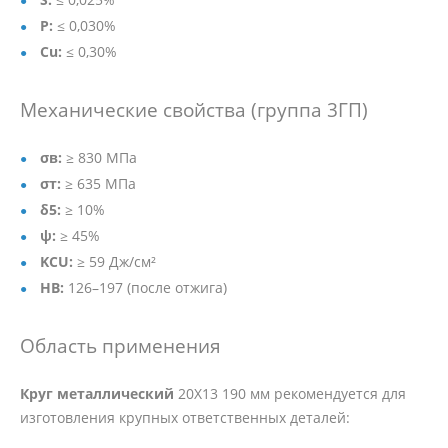
P:
≤ 0,030%
Cu:
≤ 0,30%
Механические свойства (группа 3ГП)
σв:
≥ 830 МПа
σт:
≥ 635 МПа
δ5:
≥ 10%
ψ:
≥ 45%
KCU:
≥ 59 Дж/см²
HB:
126–197 (после отжига)
Область применения
Круг металлический
20Х13 190 мм рекомендуется для
изготовления крупных ответственных деталей: