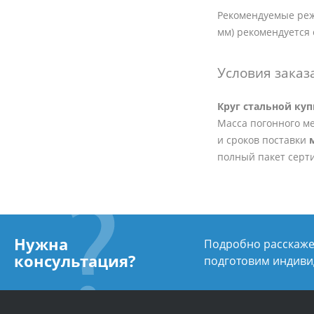
Рекомендуемые режи
мм) рекомендуется 
Условия заказ
Круг стальной ку
Масса погонного ме
и сроков поставки
полный пакет серт
Нужна
Подробно расскажем
консультация?
подготовим индиви