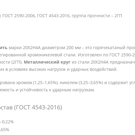
:
ГОСТ 2590-2006, ГОСТ 4543-2016, группа прочности – 2ГП
пить
марки 20Х2Н4А диаметром 200 мм – это горячекатаный прок
гированной хромоникелевой стали. Изготовлен по ГОСТ 2590-20
ости (2ГП).
Металлический круг
из стали 20Х2Н4А предназнач
х в условиях высоких нагрузок и ударных воздействий.
рована хромом (1,25–1,65%), никелем (3,25–3,65%) и содержит у
емость и устойчивость к ударным нагрузкам.
став (ГОСТ 4543-2016)
–0,22%
1,65%