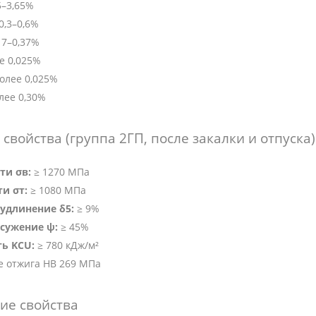
5–3,65%
0,3–0,6%
17–0,37%
е 0,025%
олее 0,025%
лее 0,30%
свойства (группа 2ГП, после закалки и отпуска)
ти σв:
≥ 1270 МПа
и σт:
≥ 1080 МПа
удлинение δ5:
≥ 9%
сужение ψ:
≥ 45%
ть KCU:
≥ 780 кДж/м²
е отжига HB 269 МПа
ие свойства