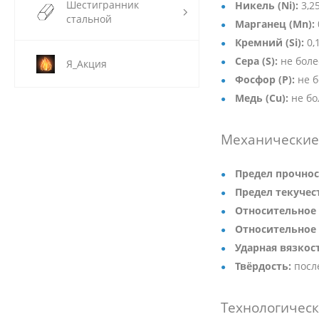
Шестигранник
Никель (Ni):
3,2
стальной
Марганец (Mn):
Кремний (Si):
0,
Сера (S):
не боле
Я_Акция
Фосфор (P):
не б
Медь (Cu):
не бо
Механические 
Предел прочнос
Предел текучест
Относительное 
Относительное 
Ударная вязкос
Твёрдость:
посл
Технологическ