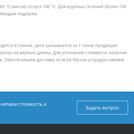
°C (масло), отпуск 180 °C. Для крупных сечений (более 100
обходим подогрев.
дится в тоннах, цена указывается за 1 тонну продукции.
на резка на мерные длины. Для уточнения стоимости, наличия
. Обеспечиваем доставку по всей России и предоставляем
считаем стоимость и
Задать вопрос