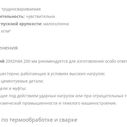
:
трудносвариваемая
ительность:
чувствительна
тпускной хрупкости:
малосклонна
 кг/м³
енения
ий
20Х2Н4А 200 мм рекомендуется для изготовления особо отв
шестерни, работающие в условиях высоких нагрузок;
 цементуемые детали;
дели и муфты;
щие под действием ударных нагрузок или при отрицательных т
осмической промышленности и тяжелого машиностроения.
по термообработке и сварке