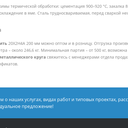
мы термической обработки: цементация 900–920 °C, закалка 860 
охлаждение в яме. Сталь трудносвариваемая, перед сваркой не
а
пить
20Х2Н4А 200 мм можно оптом и в розницу. Отгрузка произво
тра – около 246,6 кг. Минимальная партия – от 500 кг, возмож
металлического круга
свяжитесь с менеджерами отдела продаж
ификатов.
 о наших услугах, видах работ и типовых проектах, рас
дуальное предложение!