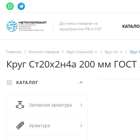
Доставка товаров на
КАТАЛО
предприятия РФ и СНГ
Главная
/
Каталог товаров
/
Круг стальной
/
Круг г/к
/
Круг 
Круг Ст20х2н4а 200 мм ГОСТ 
КАТАЛОГ
Запорная арматура
Арматура