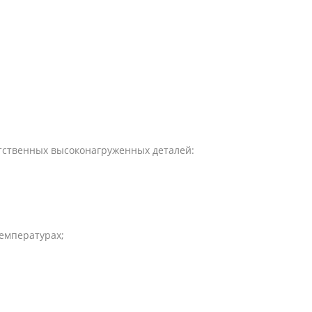
етственных высоконагруженных деталей:
емпературах;