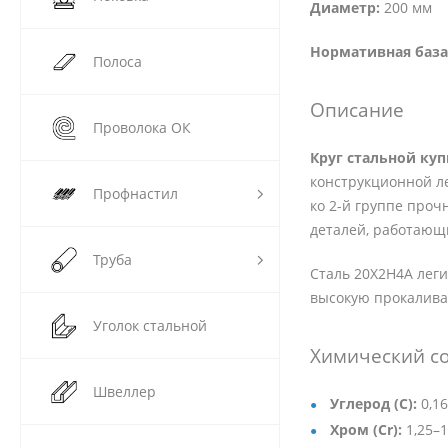
Диаметр:
200 мм
Нормативная база
Полоса
Описание
Проволока ОК
Круг стальной ку
конструкционной ле
Профнастил
ко 2-й группе прочн
деталей, работающи
Труба
Сталь 20Х2Н4А леги
высокую прокалива
Уголок стальной
Химический со
Швеллер
Углерод (C):
0,16
Хром (Cr):
1,25–