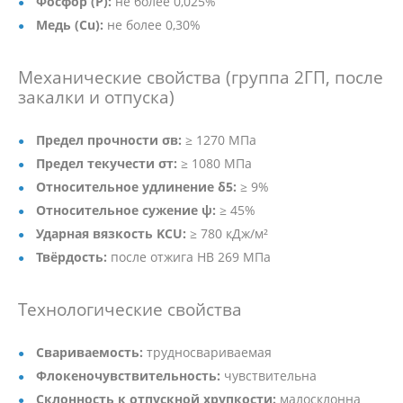
Фосфор (P):
не более 0,025%
Медь (Cu):
не более 0,30%
Механические свойства (группа 2ГП, после
закалки и отпуска)
Предел прочности σв:
≥ 1270 МПа
Предел текучести σт:
≥ 1080 МПа
Относительное удлинение δ5:
≥ 9%
Относительное сужение ψ:
≥ 45%
Ударная вязкость KCU:
≥ 780 кДж/м²
Твёрдость:
после отжига HB 269 МПа
Технологические свойства
Свариваемость:
трудносвариваемая
Флокеночувствительность:
чувствительна
Склонность к отпускной хрупкости:
малосклонна