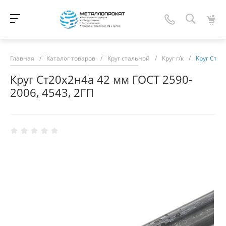
Главная
/
Каталог товаров
/
Круг стальной
/
Круг г/к
/
Круг Ст20
Круг Ст20х2н4а 42 мм ГОСТ 2590-
2006, 4543, 2ГП