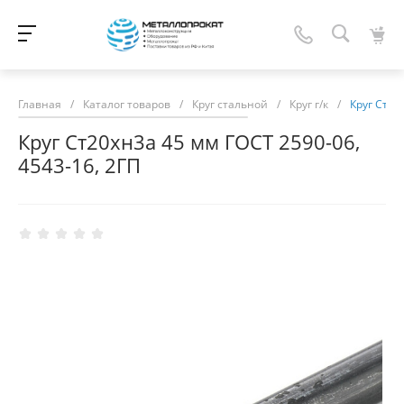
Главная
/
Каталог товаров
/
Круг стальной
/
Круг г/к
/
Круг Ст20
Круг Ст20хн3а 45 мм ГОСТ 2590-06,
4543-16, 2ГП