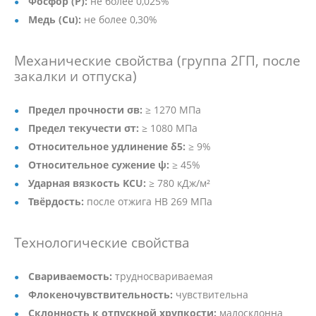
Фосфор (P):
не более 0,025%
Медь (Cu):
не более 0,30%
Механические свойства (группа 2ГП, после
закалки и отпуска)
Предел прочности σв:
≥ 1270 МПа
Предел текучести σт:
≥ 1080 МПа
Относительное удлинение δ5:
≥ 9%
Относительное сужение ψ:
≥ 45%
Ударная вязкость KCU:
≥ 780 кДж/м²
Твёрдость:
после отжига HB 269 МПа
Технологические свойства
Свариваемость:
трудносвариваемая
Флокеночувствительность:
чувствительна
Склонность к отпускной хрупкости:
малосклонна