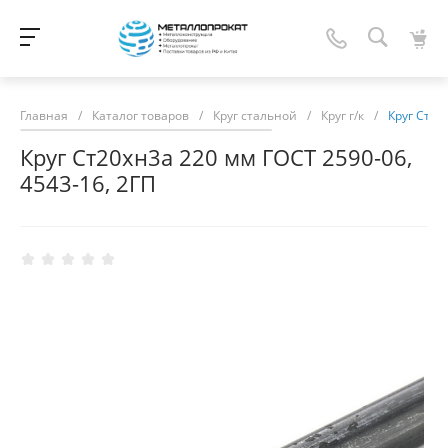
Главная
/
Каталог товаров
/
Круг стальной
/
Круг г/к
/
Круг Ст20
Круг Ст20хн3а 220 мм ГОСТ 2590-06,
4543-16, 2ГП