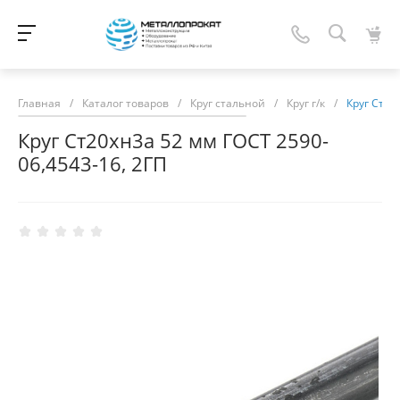
Главная
/
Каталог товаров
/
Круг стальной
/
Круг г/к
/
Круг Ст20
Круг Ст20хн3а 52 мм ГОСТ 2590-
06,4543-16, 2ГП