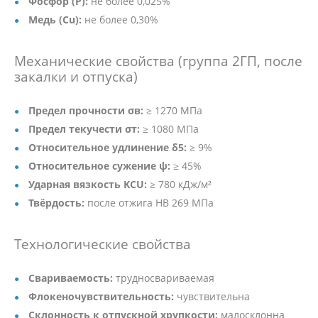
Фосфор (P):
не более 0,025%
Медь (Cu):
не более 0,30%
Механические свойства (группа 2ГП, после
закалки и отпуска)
Предел прочности σв:
≥ 1270 МПа
Предел текучести σт:
≥ 1080 МПа
Относительное удлинение δ5:
≥ 9%
Относительное сужение ψ:
≥ 45%
Ударная вязкость KCU:
≥ 780 кДж/м²
Твёрдость:
после отжига HB 269 МПа
Технологические свойства
Свариваемость:
трудносвариваемая
Флокеночувствительность:
чувствительна
Склонность к отпускной хрупкости:
малосклонна