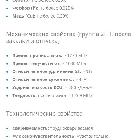
Фосфор (P):
не более 0,025%
Медь (Cu):
не более 0,30%
Механические свойства (группа 2ГП, после
закалки и отпуска)
Предел прочности σв:
≥ 1270 МПа
Предел текучести σт:
≥ 1080 МПа
Относительное удлинение δ5:
≥ 9%
Относительное сужение ψ:
≥ 45%
Ударная вязкость KCU:
≥ 780 кДж/м²
Твёрдость:
после отжига HB 269 МПа
Технологические свойства
Свариваемость:
трудносвариваемая
Флокеночувствительность:
чувствительна