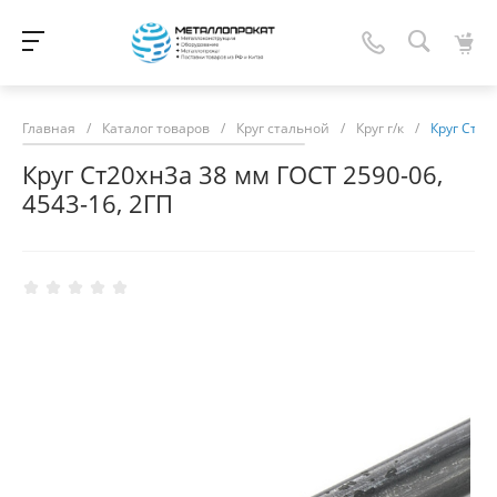
Главная
/
Каталог товаров
/
Круг стальной
/
Круг г/к
/
Круг Ст20
Круг Ст20хн3а 38 мм ГОСТ 2590-06,
4543-16, 2ГП