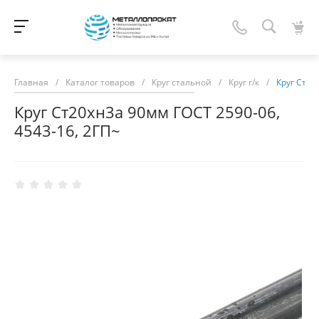
Главная
/
Каталог товаров
/
Круг стальной
/
Круг г/к
/
Круг Ст20
Круг Ст20хн3а 90мм ГОСТ 2590-06,
4543-16, 2ГП~