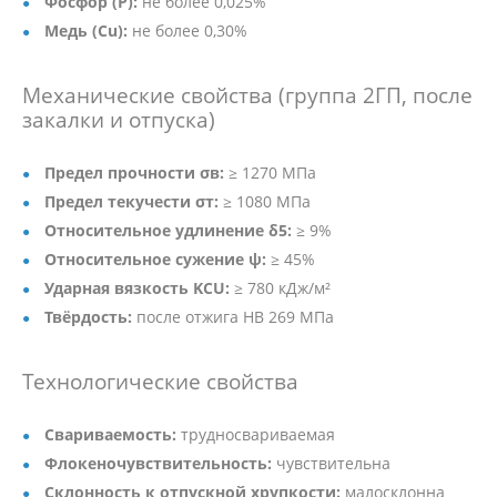
Фосфор (P):
не более 0,025%
Медь (Cu):
не более 0,30%
Механические свойства (группа 2ГП, после
закалки и отпуска)
Предел прочности σв:
≥ 1270 МПа
Предел текучести σт:
≥ 1080 МПа
Относительное удлинение δ5:
≥ 9%
Относительное сужение ψ:
≥ 45%
Ударная вязкость KCU:
≥ 780 кДж/м²
Твёрдость:
после отжига HB 269 МПа
Технологические свойства
Свариваемость:
трудносвариваемая
Флокеночувствительность:
чувствительна
Склонность к отпускной хрупкости:
малосклонна