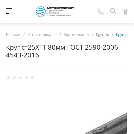
Главная
/
Каталог товаров
/
Круг стальной
/
Круг г/к
/
Круг ст25
Круг ст25ХГТ 80мм ГОСТ 2590-2006
4543-2016