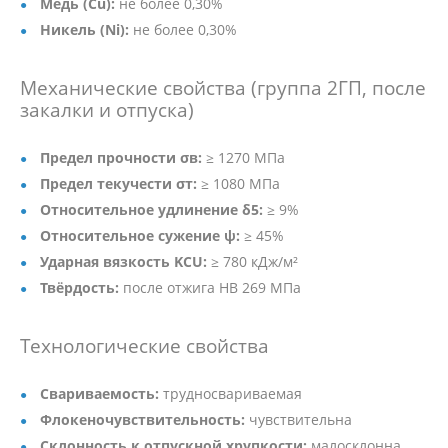
Медь (Cu):
не более 0,30%
Никель (Ni):
не более 0,30%
Механические свойства (группа 2ГП, после
закалки и отпуска)
Предел прочности σв:
≥ 1270 МПа
Предел текучести σт:
≥ 1080 МПа
Относительное удлинение δ5:
≥ 9%
Относительное сужение ψ:
≥ 45%
Ударная вязкость KCU:
≥ 780 кДж/м²
Твёрдость:
после отжига HB 269 МПа
Технологические свойства
Свариваемость:
трудносвариваемая
Флокеночувствительность:
чувствительна
Склонность к отпускной хрупкости:
малосклонна