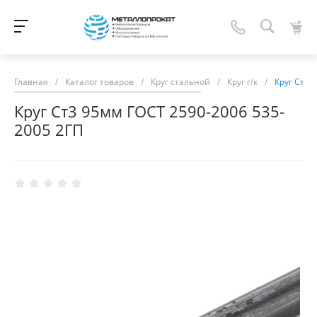
Главная
/
Каталог товаров
/
Круг стальной
/
Круг г/к
/
Круг Ст3 
Круг Ст3 95мм ГОСТ 2590-2006 535-
2005 2ГП