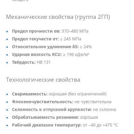
Механические свойства (группа 2ГП)
Предел прочности σв:
370–480 МПа
Предел текучести σт:
≥ 245 МПа
Относительное удлинение δ5:
≥ 24%
Ударная вязкость KCU:
≥ 196 кДж/м²
Твёрдость:
HB 131
Технологические свойства
Свариваемость:
хорошая (без ограничений)
Флокеночувствительность:
не чувствительна
Склонность к отпускной хрупкости:
не склонна
Обрабатываемость резанием:
хорошая
Рабочий диапазон температур:
от –40 до +475 °C