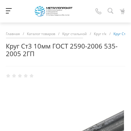
Главная
/
Каталог товаров
/
Круг стальной
/
Круг г/к
/
Круг Ст3 
Круг Ст3 10мм ГОСТ 2590-2006 535-
2005 2ГП