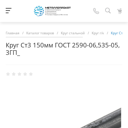
Главная
/
Каталог товаров
/
Круг стальной
/
Круг г/к
/
Круг Ст3 
Круг Ст3 150мм ГОСТ 2590-06,535-05,
3ГП_