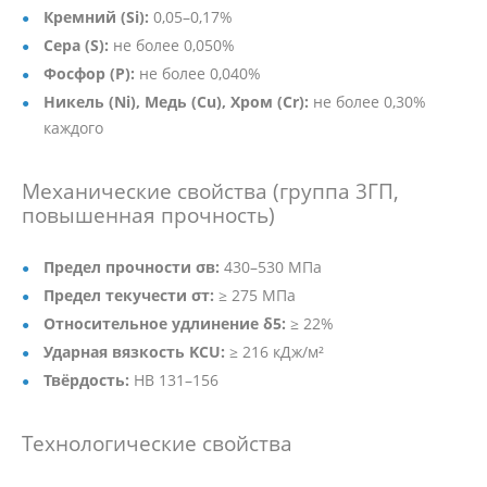
Кремний (Si):
0,05–0,17%
Сера (S):
не более 0,050%
Фосфор (P):
не более 0,040%
Никель (Ni), Медь (Cu), Хром (Cr):
не более 0,30%
каждого
Механические свойства (группа 3ГП,
повышенная прочность)
Предел прочности σв:
430–530 МПа
Предел текучести σт:
≥ 275 МПа
Относительное удлинение δ5:
≥ 22%
Ударная вязкость KCU:
≥ 216 кДж/м²
Твёрдость:
HB 131–156
Технологические свойства