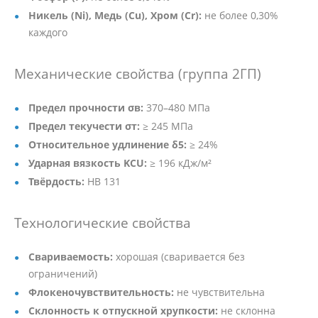
Никель (Ni), Медь (Cu), Хром (Cr):
не более 0,30%
каждого
Механические свойства (группа 2ГП)
Предел прочности σв:
370–480 МПа
Предел текучести σт:
≥ 245 МПа
Относительное удлинение δ5:
≥ 24%
Ударная вязкость KCU:
≥ 196 кДж/м²
Твёрдость:
HB 131
Технологические свойства
Свариваемость:
хорошая (сваривается без
ограничений)
Флокеночувствительность:
не чувствительна
Склонность к отпускной хрупкости:
не склонна