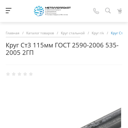
Главная
/
Каталог товаров
/
Круг стальной
/
Круг г/к
/
Круг Ст3 
Круг Ст3 115мм ГОСТ 2590-2006 535-
2005 2ГП