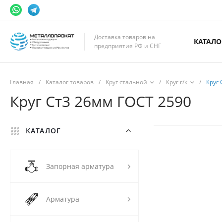
Доставка товаров на
КАТАЛО
предприятия РФ и СНГ
Главная
/
Каталог товаров
/
Круг стальной
/
Круг г/к
/
Круг
Круг Ст3 26мм ГОСТ 2590
КАТАЛОГ
Запорная арматура
Арматура