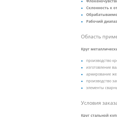
Флокеночувств
Склонность к о
Обрабатываемо
Рабочий диапаз
Область прим
Круг металлическ
производство кр
изготовление ва
армирование же
производство за
элементы сварны
Условия заказ
Круг стальной ку