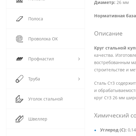
Диаметр:
26 мм
Нормативная база
Полоса
Описание
Проволока ОК
Круг стальной ку
качества. Изготовл
Профнастил
востребованным ма
строительстве и ме
Труба
Сталь Ст3 содержит
и обрабатываемость
круг Ст3 26 мм шир
Уголок стальной
Химический со
Швеллер
Углерод (C):
0,14