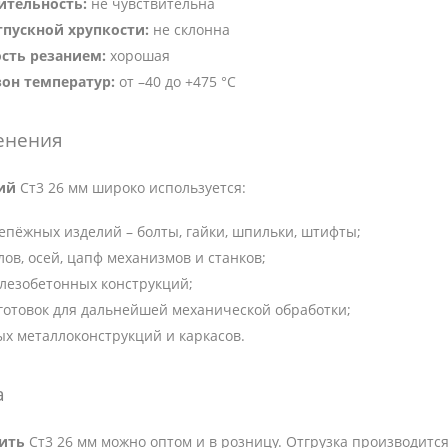
ительность:
не чувствительна
тпускной хрупкости:
не склонна
сть резанием:
хорошая
он температур:
от –40 до +475 °C
енения
ий
Ст3 26 мм широко используется:
епёжных изделий – болты, гайки, шпильки, штифты;
лов, осей, цапф механизмов и станков;
лезобетонных конструкций;
готовок для дальнейшей механической обработки;
х металлоконструкций и каркасов.
а
пить
Ст3 26 мм можно оптом и в розницу. Отгрузка производится