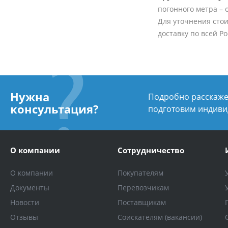
погонного метра – о
Для уточнения стои
доставку по всей Р
Нужна
Подробно расскажем
консультация?
подготовим индиви
О компании
Сотрудничество
О компании
Покупателям
Документы
Перевозчикам
Новости
Поставщикам
Отзывы
Соискателям (вакансии)