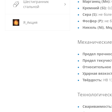
Марганец (Mn):
Шестигранник
стальной
Кремний (Si):
0,
Сера (S):
не боле
Фосфор (P):
не б
Я_Акция
Никель (Ni), Мед
Механические 
Предел прочнос
Предел текучест
Относительное 
Ударная вязкос
Твёрдость:
HB 1
Технологическ
Свариваемость