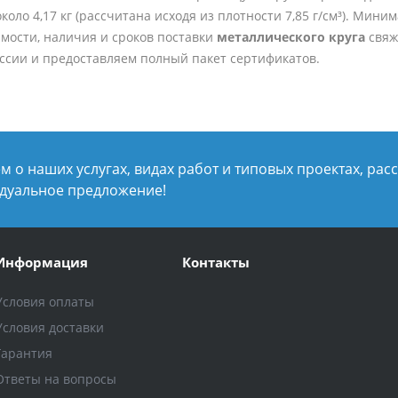
коло 4,17 кг (рассчитана исходя из плотности 7,85 г/см³). Мин
мости, наличия и сроков поставки
металлического круга
свяж
оссии и предоставляем полный пакет сертификатов.
 о наших услугах, видах работ и типовых проектах, рас
дуальное предложение!
Информация
Контакты
Условия оплаты
Условия доставки
Гарантия
Ответы на вопросы