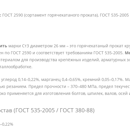
:
ГОСТ 2590 (сортамент горячекатаного проката), ГОСТ 535-2005 
пить
марки Ст3 диаметром 26 мм – это горячекатаный прокат кр
ен по ГОСТ 2590 и соответствует требованиям ГОСТ 535-2005.
Ме
териалом для производства крепёжных изделий, арматурных э
таллообработке.
 углерод 0,14–0,22%, марганец 0,4–0,65%, кремний 0,05–0,17%
ю резанием. Предел прочности – 370–480 МПа, предел текучес
око применяется для изготовления болтов, шпилек, валов, осей
став (ГОСТ 535-2005 / ГОСТ 380-88)
–0,22%