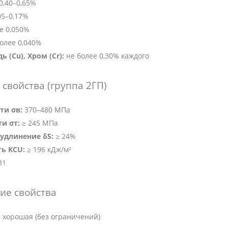
0,40–0,65%
05–0,17%
е 0,050%
олее 0,040%
ь (Cu), Хром (Cr):
не более 0,30% каждого
свойства (группа 2ГП)
ти σв:
370–480 МПа
и σт:
≥ 245 МПа
удлинение δ5:
≥ 24%
ть KCU:
≥ 196 кДж/м²
31
ие свойства
:
хорошая (без ограничений)