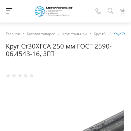
Главная
/
Каталог товаров
/
Круг стальной
/
Круг г/к
/
Круг Ст30
Круг Ст30ХГСА 250 мм ГОСТ 2590-
06,4543-16, 3ГП_