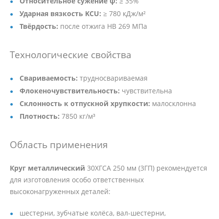
Относительное сужение ψ:
≥ 35%
Ударная вязкость KCU:
≥ 780 кДж/м²
Твёрдость:
после отжига HB 269 МПа
Технологические свойства
Свариваемость:
трудносвариваемая
Флокеночувствительность:
чувствительна
Склонность к отпускной хрупкости:
малосклонна
Плотность:
7850 кг/м³
Область применения
Круг металлический
30ХГСА 250 мм (3ГП) рекомендуется
для изготовления особо ответственных
высоконагруженных деталей:
шестерни, зубчатые колёса, вал-шестерни,