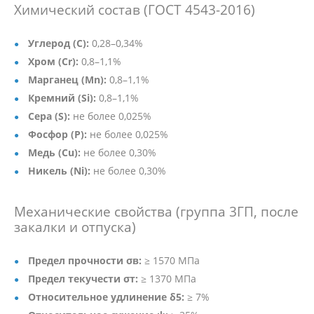
Химический состав (ГОСТ 4543-2016)
Углерод (C):
0,28–0,34%
Хром (Cr):
0,8–1,1%
Марганец (Mn):
0,8–1,1%
Кремний (Si):
0,8–1,1%
Сера (S):
не более 0,025%
Фосфор (P):
не более 0,025%
Медь (Cu):
не более 0,30%
Никель (Ni):
не более 0,30%
Механические свойства (группа 3ГП, после
закалки и отпуска)
Предел прочности σв:
≥ 1570 МПа
Предел текучести σт:
≥ 1370 МПа
Относительное удлинение δ5:
≥ 7%