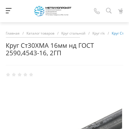
Главная
/
Каталог товаров
/
Круг стальной
/
Круг г/к
/
Круг Ст30
Круг Ст30ХМА 16мм нд ГОСТ
2590,4543-16, 2ГП