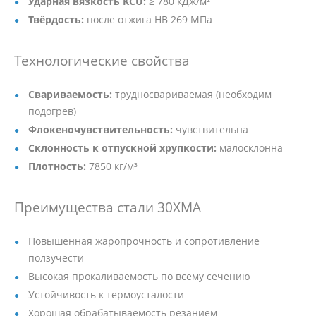
Ударная вязкость KCU:
≥ 780 кДж/м²
Твёрдость:
после отжига HB 269 МПа
Технологические свойства
Свариваемость:
трудносвариваемая (необходим
подогрев)
Флокеночувствительность:
чувствительна
Склонность к отпускной хрупкости:
малосклонна
Плотность:
7850 кг/м³
Преимущества стали 30ХМА
Повышенная жаропрочность и сопротивление
ползучести
Высокая прокаливаемость по всему сечению
Устойчивость к термоусталости
Хорошая обрабатываемость резанием