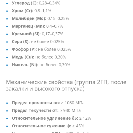
Углерод (C):
0,28–0,34%
Хром (Cr):
0,8–1,1%
Молибден (Mo):
0,15–0,25%
Марганец (Mn):
0,4–0,7%
Кремний (Si):
0,17–0,37%
Сера (S):
не более 0,025%
Фосфор (P):
не более 0,025%
Медь (Cu):
не более 0,30%
Никель (Ni):
не более 0,30%
Механические свойства (группа 2ГП, после
закалки и высокого отпуска)
Предел прочности σв:
≥ 1080 МПа
Предел текучести σт:
≥ 930 МПа
Относительное удлинение δ5:
≥ 12%
Относительное сужение ψ:
≥ 45%