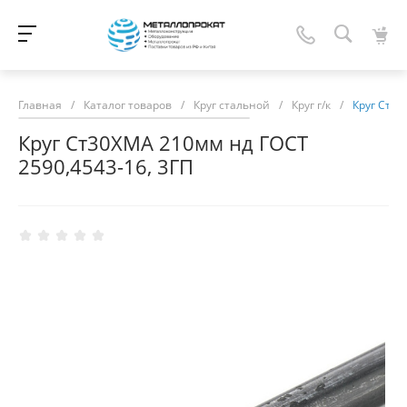
Главная
/
Каталог товаров
/
Круг стальной
/
Круг г/к
/
Круг Ст30
Круг Ст30ХМА 210мм нд ГОСТ
2590,4543-16, 3ГП