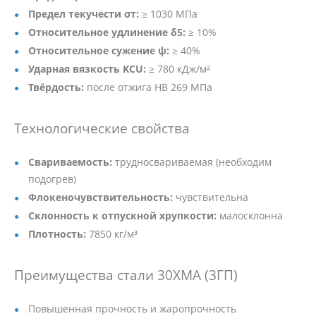
Предел текучести σт:
≥ 1030 МПа
Относительное удлинение δ5:
≥ 10%
Относительное сужение ψ:
≥ 40%
Ударная вязкость KCU:
≥ 780 кДж/м²
Твёрдость:
после отжига HB 269 МПа
Технологические свойства
Свариваемость:
трудносвариваемая (необходим
подогрев)
Флокеночувствительность:
чувствительна
Склонность к отпускной хрупкости:
малосклонна
Плотность:
7850 кг/м³
Преимущества стали 30ХМА (3ГП)
Повышенная прочность и жаропрочность