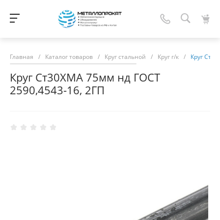
Главная
/
Каталог товаров
/
Круг стальной
/
Круг г/к
/
Круг Ст30
Круг Ст30ХМА 75мм нд ГОСТ
2590,4543-16, 2ГП