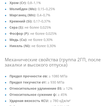
Хром (Cr):
0,8–1,1%
Молибден (Mo):
0,15–0,25%
Марганец (Mn):
0,4–0,7%
Кремний (Si):
0,17–0,37%
Сера (S):
не более 0,025%
Фосфор (P):
не более 0,025%
Медь (Cu):
не более 0,30%
Никель (Ni):
не более 0,30%
Механические свойства (группа 2ГП, после
закалки и высокого отпуска)
Предел прочности σв:
≥ 1080 МПа
Предел текучести σт:
≥ 930 МПа
Относительное удлинение δ5:
≥ 12%
Относительное сужение ψ:
≥ 45%
Ударная вязкость KCU:
≥ 780 кДж/м²