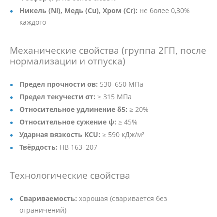
Никель (Ni), Медь (Cu), Хром (Cr):
не более 0,30%
каждого
Механические свойства (группа 2ГП, после
нормализации и отпуска)
Предел прочности σв:
530–650 МПа
Предел текучести σт:
≥ 315 МПа
Относительное удлинение δ5:
≥ 20%
Относительное сужение ψ:
≥ 45%
Ударная вязкость KCU:
≥ 590 кДж/м²
Твёрдость:
HB 163–207
Технологические свойства
Свариваемость:
хорошая (сваривается без
ограничений)