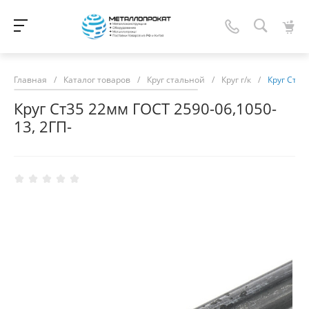
Главная
/
Каталог товаров
/
Круг стальной
/
Круг г/к
/
Круг Ст35
Круг Ст35 22мм ГОСТ 2590-06,1050-
13, 2ГП-