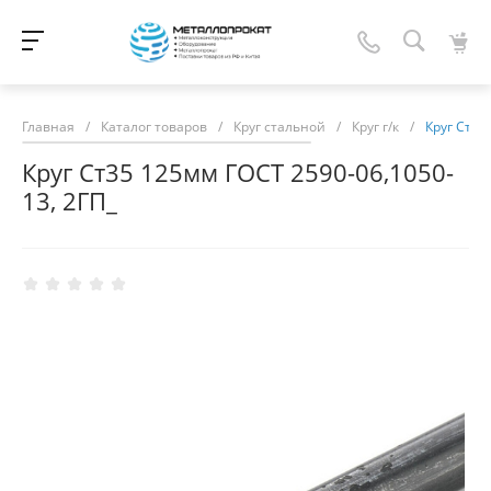
Главная
/
Каталог товаров
/
Круг стальной
/
Круг г/к
/
Круг Ст35
Круг Ст35 125мм ГОСТ 2590-06,1050-
13, 2ГП_