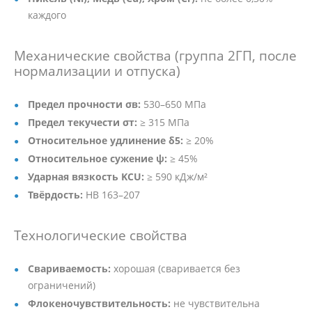
каждого
Механические свойства (группа 2ГП, после
нормализации и отпуска)
Предел прочности σв:
530–650 МПа
Предел текучести σт:
≥ 315 МПа
Относительное удлинение δ5:
≥ 20%
Относительное сужение ψ:
≥ 45%
Ударная вязкость KCU:
≥ 590 кДж/м²
Твёрдость:
HB 163–207
Технологические свойства
Свариваемость:
хорошая (сваривается без
ограничений)
Флокеночувствительность:
не чувствительна