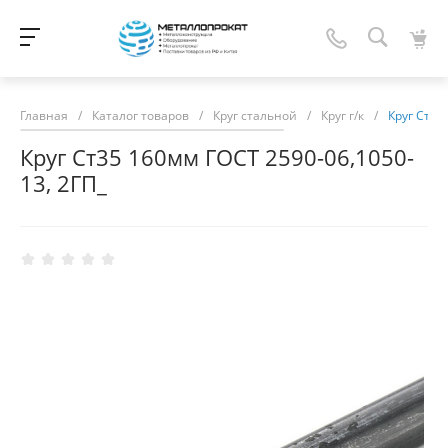
Главная
/
Каталог товаров
/
Круг стальной
/
Круг г/к
/
Круг Ст35
Круг Ст35 160мм ГОСТ 2590-06,1050-
13, 2ГП_