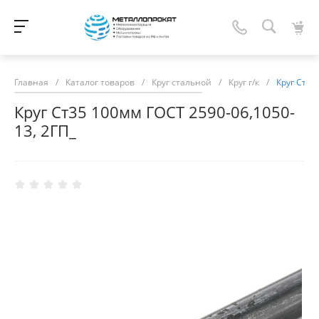
Главная
/
Каталог товаров
/
Круг стальной
/
Круг г/к
/
Круг Ст35
Круг Ст35 100мм ГОСТ 2590-06,1050-
13, 2ГП_