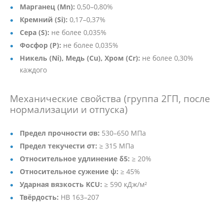
Марганец (Mn):
0,50–0,80%
Кремний (Si):
0,17–0,37%
Сера (S):
не более 0,035%
Фосфор (P):
не более 0,035%
Никель (Ni), Медь (Cu), Хром (Cr):
не более 0,30%
каждого
Механические свойства (группа 2ГП, после
нормализации и отпуска)
Предел прочности σв:
530–650 МПа
Предел текучести σт:
≥ 315 МПа
Относительное удлинение δ5:
≥ 20%
Относительное сужение ψ:
≥ 45%
Ударная вязкость KCU:
≥ 590 кДж/м²
Твёрдость:
HB 163–207