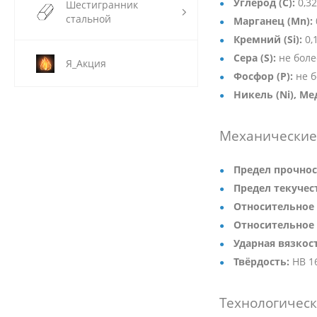
Углерод (C):
0,32
Шестигранник
стальной
Марганец (Mn):
Кремний (Si):
0,
Сера (S):
не боле
Я_Акция
Фосфор (P):
не б
Никель (Ni), Мед
Механические 
Предел прочнос
Предел текучест
Относительное 
Относительное 
Ударная вязкос
Твёрдость:
HB 1
Технологическ