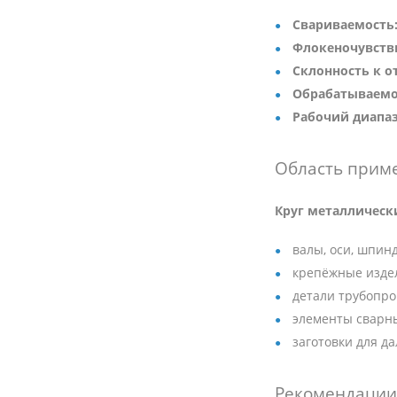
Свариваемость
Флокеночувств
Склонность к о
Обрабатываемо
Рабочий диапаз
Область прим
Круг металлическ
валы, оси, шпи
крепёжные издел
детали трубопро
элементы сварны
заготовки для д
Рекомендации 