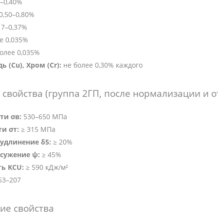
–0,40%
0,50–0,80%
17–0,37%
е 0,035%
олее 0,035%
ь (Cu), Хром (Cr):
не более 0,30% каждого
свойства (группа 2ГП, после нормализации и о
ти σв:
530–650 МПа
и σт:
≥ 315 МПа
удлинение δ5:
≥ 20%
сужение ψ:
≥ 45%
ть KCU:
≥ 590 кДж/м²
63–207
ие свойства