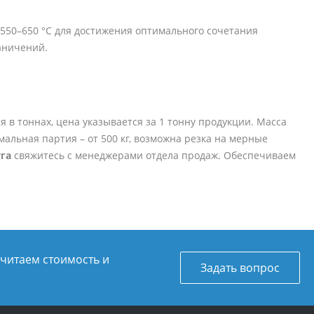
550–650 °C для достижения оптимального сочетания
аничений.
я в тоннах, цена указывается за 1 тонну продукции. Масса
имальная партия – от 500 кг, возможна резка на мерные
га
свяжитесь с менеджерами отдела продаж. Обеспечиваем
считаем стоимость и
Задать вопрос