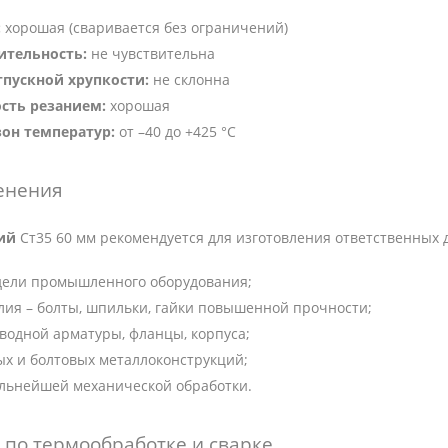
:
хорошая (сваривается без ограничений)
ительность:
не чувствительна
тпускной хрупкости:
не склонна
сть резанием:
хорошая
он температур:
от –40 до +425 °C
енения
ий
Ст35 60 мм рекомендуется для изготовления ответственных 
ндели промышленного оборудования;
ия – болты, шпильки, гайки повышенной прочности;
водной арматуры, фланцы, корпуса;
х и болтовых металлоконструкций;
альнейшей механической обработки.
по термообработке и сварке