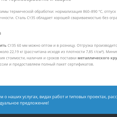
имы термической обработки: нормализация 860–890 °C, отпуск 
ичности. Сталь Ст35 обладает хорошей свариваемостью без огр
а
пить
Ст35 60 мм можно оптом и в розницу. Отгрузка производитс
коло 22,19 кг (рассчитана исходя из плотности 7,85 г/см³). Мин
ия стоимости, наличия и сроков поставки
металлического кру
оссии и предоставляем полный пакет сертификатов.
 о наших услугах, видах работ и типовых проектах, рас
дуальное предложение!