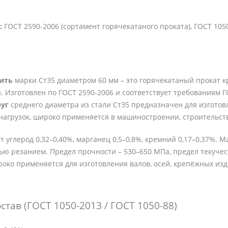
:
ГОСТ 2590-2006 (сортамент горячекатаного проката), ГОСТ 1050
пить
марки Ст35 диаметром 60 мм – это горячекатаный прокат к
. Изготовлен по ГОСТ 2590-2006 и соответствует требованиям ГО
уг
среднего диаметра из стали Ст35 предназначен для изготов
нагрузок, широко применяется в машиностроении, строительст
т углерод 0,32–0,40%, марганец 0,5–0,8%, кремний 0,17–0,37%
ю резанием. Предел прочности – 530–650 МПа, предел текучес
роко применяется для изготовления валов, осей, крепёжных из
став (ГОСТ 1050-2013 / ГОСТ 1050-88)