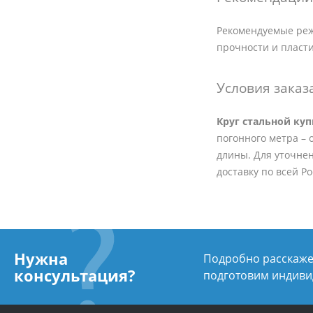
Рекомендуемые реж
прочности и пласт
Условия заказ
Круг стальной ку
погонного метра – о
длины. Для уточнен
доставку по всей Р
Нужна
Подробно расскажем
консультация?
подготовим индиви