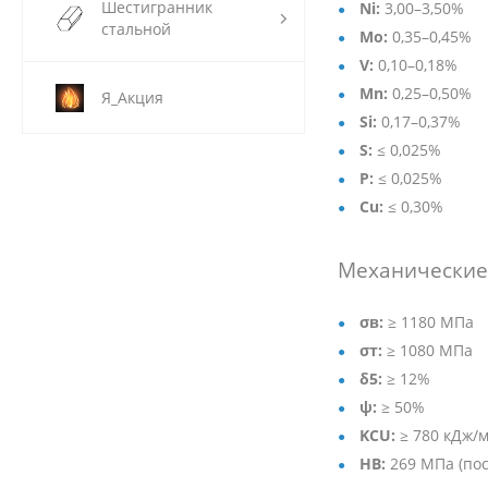
Шестигранник
Ni:
3,00–3,50%
стальной
Mo:
0,35–0,45%
V:
0,10–0,18%
Mn:
0,25–0,50%
Я_Акция
Si:
0,17–0,37%
S:
≤ 0,025%
P:
≤ 0,025%
Cu:
≤ 0,30%
Механические 
σв:
≥ 1180 МПа
σт:
≥ 1080 МПа
δ5:
≥ 12%
ψ:
≥ 50%
KCU:
≥ 780 кДж/м
HB:
269 МПа (пос