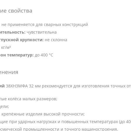
ие свойства
:
не применяется для сварных конструкций
ительность:
чувствительна
тпускной хрупкости:
не склонна
 кг/м³
он температур:
до 400 °C
енения
ий
38ХН3МФА 32 мм рекомендуется для изготовления точных от
тые колёса малых размеров;
дели;
 крепёжные изделия высокой прочности;
щие при ударных нагрузках и повышенных температурах (до 400
осмической промышленности и точного машиностроения.