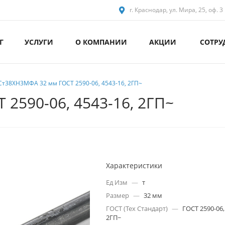
г. Краснодар, ул. Мира, 25, оф. 3
Г
УСЛУГИ
О КОМПАНИИ
АКЦИИ
СОТРУ
 Ст38ХН3МФА 32 мм ГОСТ 2590-06, 4543-16, 2ГП~
2590-06, 4543-16, 2ГП~
Характеристики
Ед Изм
—
т
Размер
—
32 мм
ГОСТ (Тех Стандарт)
—
ГОСТ 2590-06,
2ГП~