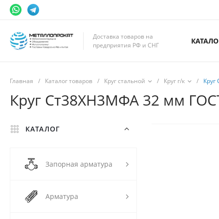
Доставка товаров на
КАТАЛО
предприятия РФ и СНГ
Главная
/
Каталог товаров
/
Круг стальной
/
Круг г/к
/
Круг
Круг Ст38ХН3МФА 32 мм ГОСТ 
КАТАЛОГ
Запорная арматура
Арматура