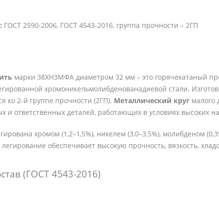
:
ГОСТ 2590-2006, ГОСТ 4543-2016, группа прочности – 2ГП
пить
марки 38ХН3МФА диаметром 32 мм – это горячекатаный про
егированной хромоникельмолибденованадиевой стали. Изготовл
ся ко 2-й группе прочности (2ГП).
Металлический круг
малого 
х и ответственных деталей, работающих в условиях высоких наг
рована хромом (1,2–1,5%), никелем (3,0–3,5%), молибденом (0,35
 легирование обеспечивает высокую прочность, вязкость, хлад
став (ГОСТ 4543-2016)