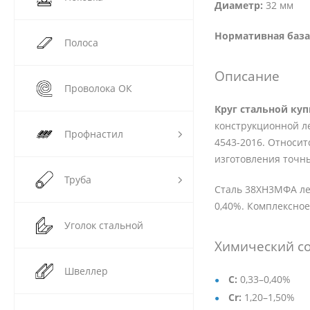
Диаметр:
32 мм
Нормативная база
Полоса
Описание
Проволока ОК
Круг стальной ку
конструкционной л
Профнастил
4543-2016. Относит
изготовления точны
Труба
Сталь 38ХН3МФА леги
0,40%. Комплексное
Уголок стальной
Химический со
Швеллер
C:
0,33–0,40%
Cr:
1,20–1,50%