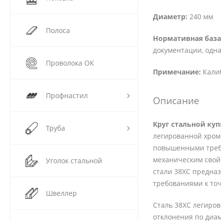
Диаметр:
240 мм
Полоса
Нормативная база
документации, одна
Проволока ОК
Примечание:
Калиб
Профнастил
Описание
Круг стальной ку
Труба
легированной хромо
повышенными требо
механическим свойс
Уголок стальной
стали 38ХС предназ
требованиями к точ
Швеллер
Сталь 38ХС легиров
отклонения по диа