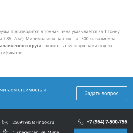
зка производится в тоннах, цена указывается за 1 тонну
 7,85 г/см³). Минимальная партия – от 500 кг, возможна
аллического круга
свяжитесь с менеджерами отдела
ртификатов.
считаем стоимость и
Задать вопрос
+7 (964) 7-500-756
25091985a@inbox.ru
г. Краснодар, ул. Мира,