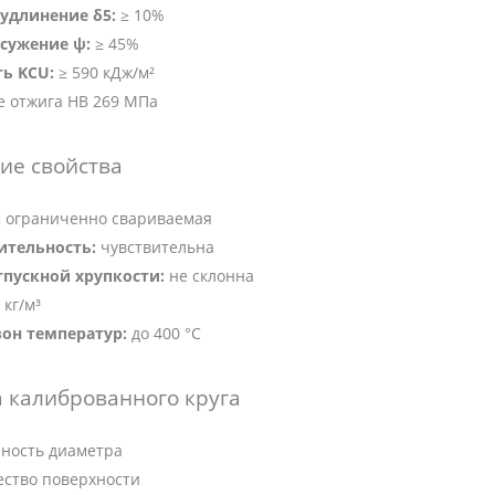
удлинение δ5:
≥ 10%
сужение ψ:
≥ 45%
ть KCU:
≥ 590 кДж/м²
е отжига HB 269 МПа
ие свойства
:
ограниченно свариваемая
ительность:
чувствительна
тпускной хрупкости:
не склонна
 кг/м³
он температур:
до 400 °C
 калиброванного круга
ность диаметра
ество поверхности