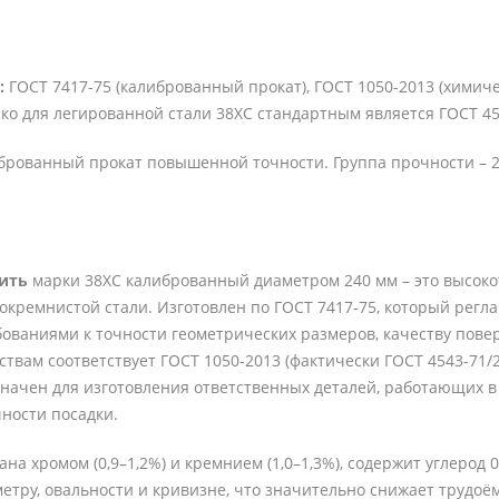
:
ГОСТ 7417-75 (калиброванный прокат), ГОСТ 1050-2013 (химиче
ко для легированной стали 38ХС стандартным является ГОСТ 45
рованный прокат повышенной точности. Группа прочности – 2
пить
марки 38ХС калиброванный диаметром 240 мм – это высоко
кремнистой стали. Изготовлен по ГОСТ 7417-75, который регл
ваниями к точности геометрических размеров, качеству повер
твам соответствует ГОСТ 1050-2013 (фактически ГОСТ 4543-71/
начен для изготовления ответственных деталей, работающих в 
ности посадки.
ана хромом (0,9–1,2%) и кремнием (1,0–1,3%), содержит углеро
метру, овальности и кривизне, что значительно снижает трудо