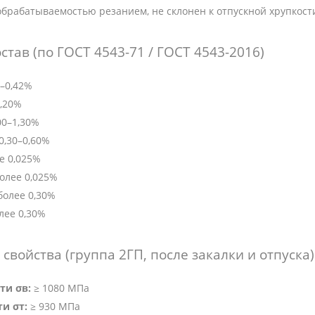
брабатываемостью резанием, не склонен к отпускной хрупкост
став (по ГОСТ 4543-71 / ГОСТ 4543-2016)
–0,42%
1,20%
00–1,30%
0,30–0,60%
е 0,025%
олее 0,025%
более 0,30%
лее 0,30%
свойства (группа 2ГП, после закалки и отпуска)
ти σв:
≥ 1080 МПа
и σт:
≥ 930 МПа