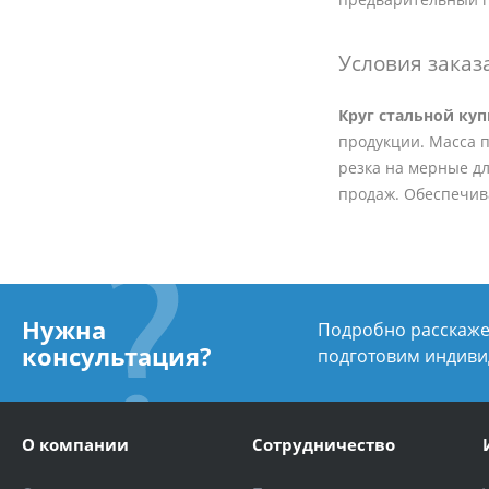
Условия заказ
Круг стальной ку
продукции. Масса по
резка на мерные дл
продаж. Обеспечива
Нужна
Подробно расскажем
консультация?
подготовим индиви
О компании
Сотрудничество