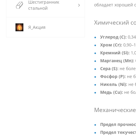
Шестигранник
обладает хорошей о
стальной
Химический со
Я_Акция
Углерод (C):
0,34
Хром (Cr):
0,90–
Кремний (Si):
1,
Марганец (Mn):
Сера (S):
не боле
Фосфор (P):
не б
Никель (Ni):
не 
Медь (Cu):
не бо
Механические 
Предел прочнос
Предел текучест