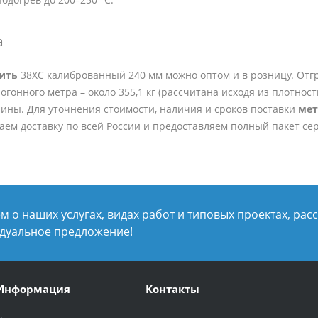
а
пить
38ХС калиброванный 240 мм можно оптом и в розницу. Отгру
гонного метра – около 355,1 кг (рассчитана исходя из плотности
ины. Для уточнения стоимости, наличия и сроков поставки
мет
ем доставку по всей России и предоставляем полный пакет се
 о наших услугах, видах работ и типовых проектах, рас
дуальное предложение!
Информация
Контакты