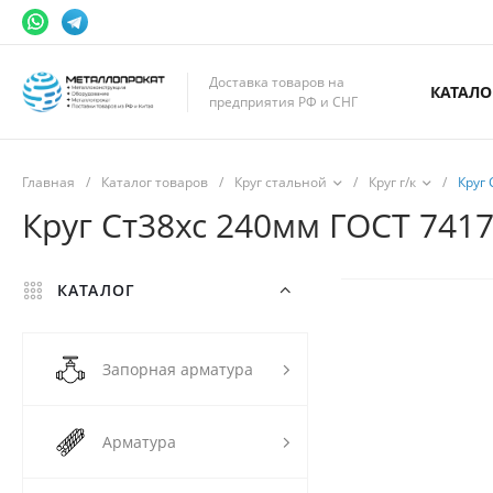
Доставка товаров на
КАТАЛО
предприятия РФ и СНГ
Главная
/
Каталог товаров
/
Круг стальной
/
Круг г/к
/
Круг 
Круг Ст38хс 240мм ГОСТ 7417
КАТАЛОГ
Запорная арматура
Арматура