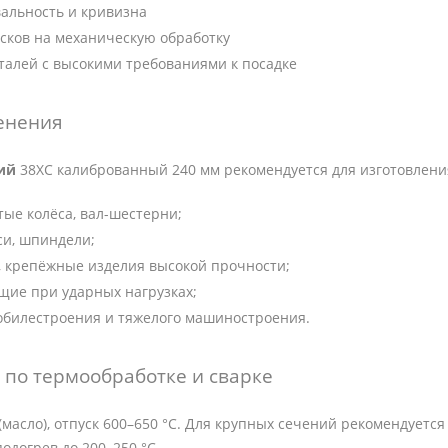
альность и кривизна
сков на механическую обработку
талей с высокими требованиями к посадке
енения
ий
38ХС калиброванный 240 мм рекомендуется для изготовлени
тые колёса, вал-шестерни;
си, шпиндели;
 крепёжные изделия высокой прочности;
щие при ударных нагрузках;
обилестроения и тяжелого машиностроения.
по термообработке и сварке
 (масло), отпуск 600–650 °C. Для крупных сечений рекомендуетс
догрев до 200–250 °C.