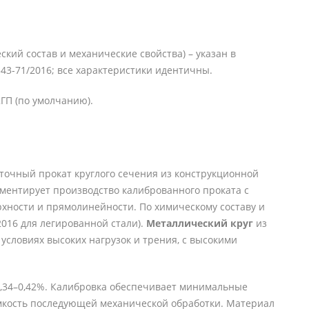
ский состав и механические свойства) – указан в
43-71/2016; все характеристики идентичны.
ГП (по умолчанию).
точный прокат круглого сечения из конструкционной
аментирует производство калиброванного проката с
хности и прямолинейности. По химическому составу и
2016 для легированной стали).
Металлический круг
из
условиях высоких нагрузок и трения, с высокими
д 0,34–0,42%. Калибровка обеспечивает минимальные
ёмкость последующей механической обработки. Материал