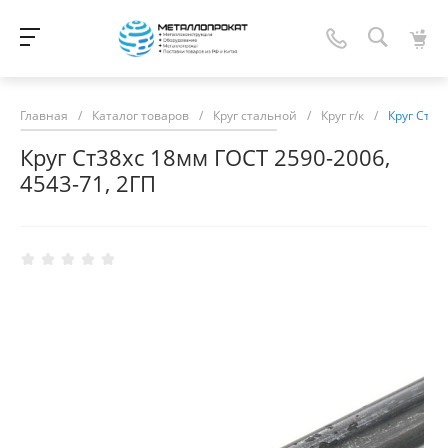
Главная
/
Каталог товаров
/
Круг стальной
/
Круг г/к
/
Круг Ст38
Круг Ст38хс 18мм ГОСТ 2590-2006,
4543-71, 2ГП