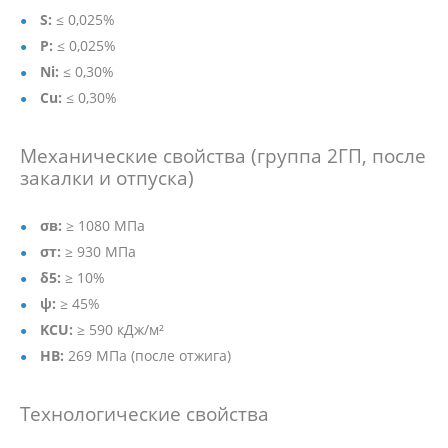
S:
≤ 0,025%
P:
≤ 0,025%
Ni:
≤ 0,30%
Cu:
≤ 0,30%
Механические свойства (группа 2ГП, после
закалки и отпуска)
σв:
≥ 1080 МПа
σт:
≥ 930 МПа
δ5:
≥ 10%
ψ:
≥ 45%
KCU:
≥ 590 кДж/м²
HB:
269 МПа (после отжига)
Технологические свойства