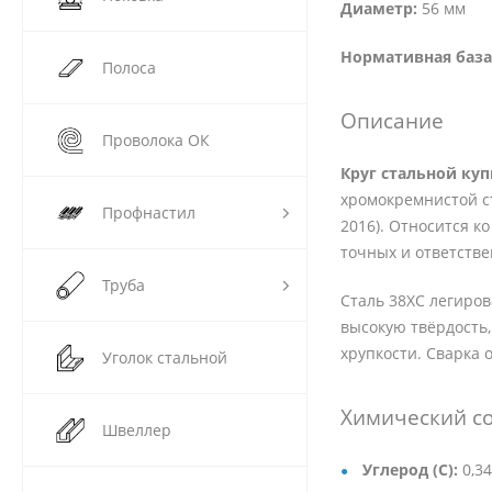
Диаметр:
56 мм
Нормативная база
Полоса
Описание
Проволока ОК
Круг стальной ку
хромокремнистой ст
Профнастил
2016). Относится ко
точных и ответстве
Труба
Сталь 38ХС легиров
высокую твёрдость,
хрупкости. Сварка 
Уголок стальной
Химический со
Швеллер
Углерод (C):
0,34