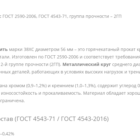
:
ГОСТ 2590-2006, ГОСТ 4543-71, группа прочности – 2ГП
пить
марки 38ХС диаметром 56 мм – это горячекатаный прокат к
али. Изготовлен по ГОСТ 2590-2006 и соответствует требования
 2-й группе прочности (2ГП).
Металлический круг
среднего диа
нных деталей, работающих в условиях высоких нагрузок и трен
ана хромом (0,9–1,2%) и кремнием (1,0–1,3%), содержит углеро
 износостойкость и прокаливаемость. Материал обладает хоро
ограничена.
став (ГОСТ 4543-71 / ГОСТ 4543-2016)
–0,42%