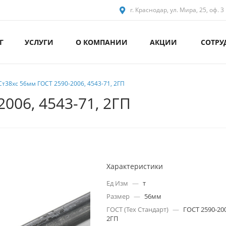
г. Краснодар, ул. Мира, 25, оф. 3
Г
УСЛУГИ
О КОМПАНИИ
АКЦИИ
СОТРУ
Ст38хс 56мм ГОСТ 2590-2006, 4543-71, 2ГП
006, 4543-71, 2ГП
Характеристики
Ед Изм
—
т
Размер
—
56мм
ГОСТ (Тех Стандарт)
—
ГОСТ 2590-200
2ГП