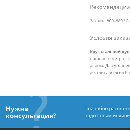
Рекомендации 
Закалка 860–880 °C
Условия заказ
Круг стальной ку
погонного метра – о
длины. Для уточнен
доставку по всей Р
Нужна
Подробно расскажем
консультация?
подготовим индиви