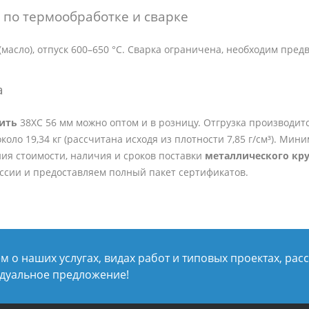
по термообработке и сварке
 (масло), отпуск 600–650 °C. Сварка ограничена, необходим пре
а
пить
38ХС 56 мм можно оптом и в розницу. Отгрузка производитс
коло 19,34 кг (рассчитана исходя из плотности 7,85 г/см³). Мин
ия стоимости, наличия и сроков поставки
металлического кру
оссии и предоставляем полный пакет сертификатов.
 о наших услугах, видах работ и типовых проектах, рас
дуальное предложение!