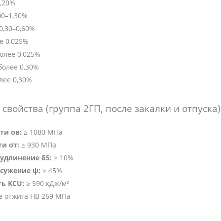
1,20%
00–1,30%
0,30–0,60%
е 0,025%
олее 0,025%
более 0,30%
лее 0,30%
свойства (группа 2ГП, после закалки и отпуска)
ти σв:
≥ 1080 МПа
и σт:
≥ 930 МПа
удлинение δ5:
≥ 10%
сужение ψ:
≥ 45%
ть KCU:
≥ 590 кДж/м²
е отжига HB 269 МПа