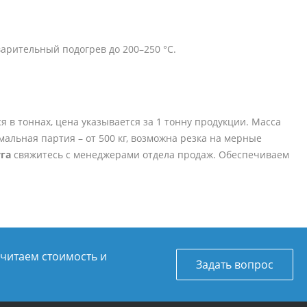
дварительный подогрев до 200–250 °C.
я в тоннах, цена указывается за 1 тонну продукции. Масса
имальная партия – от 500 кг, возможна резка на мерные
га
свяжитесь с менеджерами отдела продаж. Обеспечиваем
считаем стоимость и
Задать вопрос