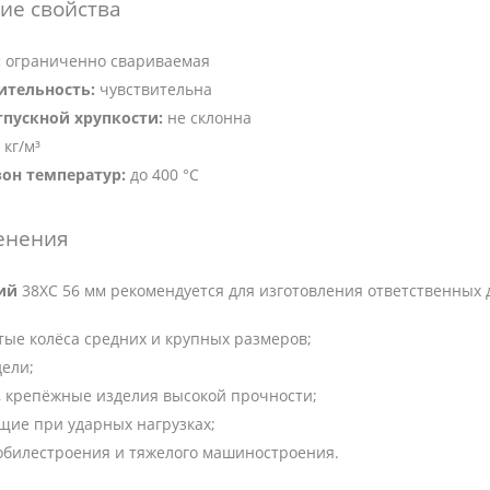
ие свойства
:
ограниченно свариваемая
ительность:
чувствительна
тпускной хрупкости:
не склонна
 кг/м³
он температур:
до 400 °C
енения
ий
38ХС 56 мм рекомендуется для изготовления ответственных 
тые колёса средних и крупных размеров;
дели;
 крепёжные изделия высокой прочности;
щие при ударных нагрузках;
обилестроения и тяжелого машиностроения.