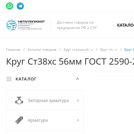
Доставка товаров на
КАТАЛО
предприятия РФ и СНГ
Главная
/
Каталог товаров
/
Круг стальной
/
Круг г/к
/
Круг 
Круг Ст38хс 56мм ГОСТ 2590-2
КАТАЛОГ
Запорная арматура
Арматура