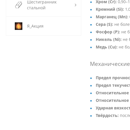
Хром (Cr):
0,90–
Шестигранник
стальной
Кремний (Si):
1,
Марганец (Mn):
Сера (S):
не боле
Я_Акция
Фосфор (P):
не б
Никель (Ni):
не 
Медь (Cu):
не бо
Механические 
Предел прочнос
Предел текучест
Относительное 
Относительное 
Ударная вязкос
Твёрдость:
посл