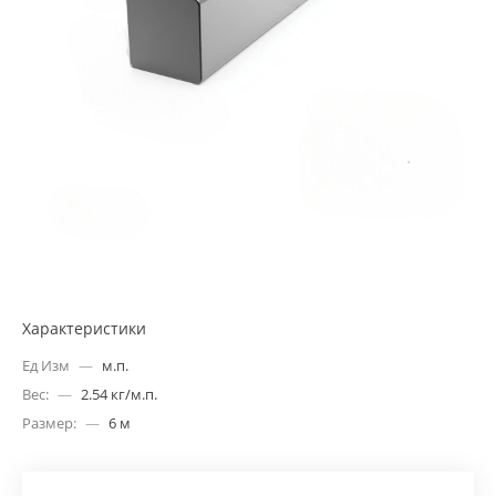
Характеристики
Ед Изм
—
м.п.
Вес:
—
2.54 кг/м.п.
Размер:
—
6 м